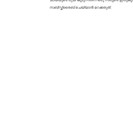
സബ്സ്ക്രൈബ് ചെയ്യാൻ മറക്കരുത്.