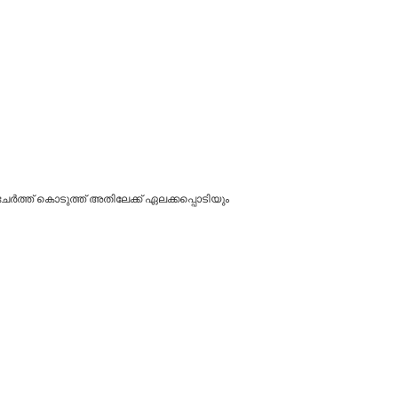
േർത്ത് കൊടുത്ത് അതിലേക്ക് ഏലക്കപ്പൊടിയും