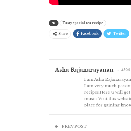
Tasty special tea recipe
Facebook
Twitter
Share
Asha Rajanarayanan
4596 
I am Asha Rajanaraya
I am very much passion
recipes.Here u will get
music. Visit this websi
place for gaining know
PREV POST