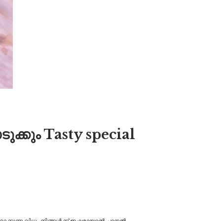
ുക്കും Tasty special
റാക്കുന്ന വിധം നിങ്ങൾക്ക് ഇഷ്ടമായാൽ ചാനൽ