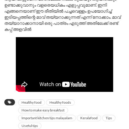
ഉണ്ടാക്കുവാനും വളരെയധികം എളുപ്പവുമാണ്. ഇനി
എങ്ങനെയാണ് ഈ രീതിയിൽ പച്ചവെള്ളം ഉപയോഗിച്ച്
ഇടിയപ്പത്തിന്റെ മാവ് തയ്യറാക്കുന്നത് എന്ന് നോക്കാം. മാവ്
തയ്യാറാക്കാനായി ഒരു പാത്രം എടുത്ത് അതിലേക്ക് രണ്ട്
കപ്പ് അളവിൽ
Healthy food
Healthy foods
How to make easy breakfast
Important kitchen tips malayalam
Keralafood
Tips
Useful tips