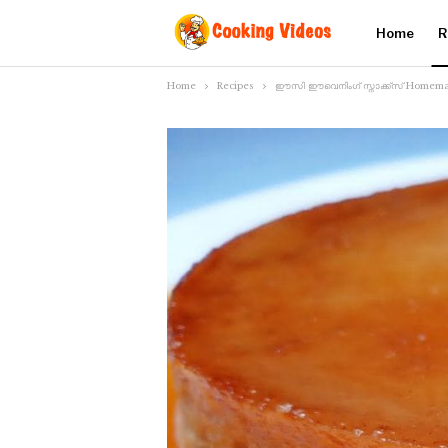
Home
R
Home
Recipes
ഈസി ഈവെനിംഗ് സ്നാക്ക്സ് Homema