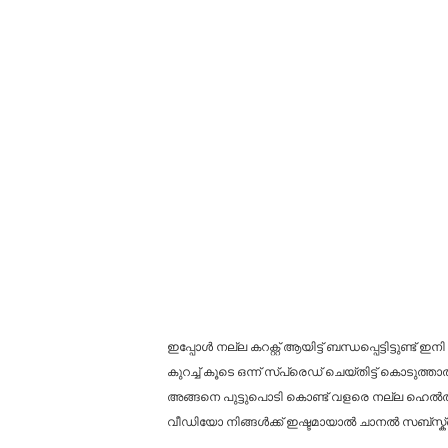
ഇപ്പോൾ നല്ല കറക്റ്റ് ആയിട്ട് ബന്ധപ്പെട്ടിട്ടുണ്ട് ഇന
കുറച്ച് കൂടെ ഒന്ന് സ്പ്രെഡ് ചെയ്തിട്ട് കൊടുത്ത
അങ്ങനെ പുട്ടുപൊടി കൊണ്ട് വളരെ നല്ല ഹെൽത്തി 
വീഡിയോ നിങ്ങൾക്ക് ഇഷ്ടമായാൽ ചാനൽ സബ്സ്ക