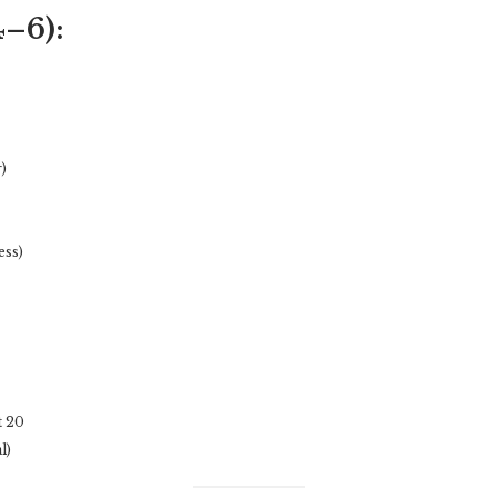
4–6):
)
ess)
t 20
l)