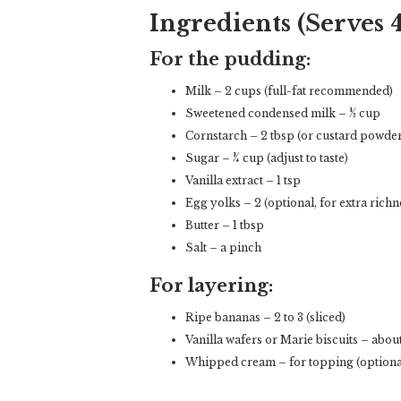
Ingredients
(Serves 
For the pudding:
Milk – 2 cups (full-fat recommended)
Sweetened condensed milk – ½ cup
Cornstarch – 2 tbsp (or custard powder
Sugar – ¼ cup (adjust to taste)
Vanilla extract – 1 tsp
Egg yolks – 2 (optional, for extra richn
Butter – 1 tbsp
Salt – a pinch
For layering:
Ripe bananas – 2 to 3 (sliced)
Vanilla wafers or Marie biscuits – abou
Whipped cream – for topping (optiona