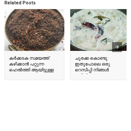
Related Posts
കർക്കടക സമയത്ത്
ചുരക്ക കൊണ്ടു
കഴിക്കാൻ പറ്റുന്ന
ഇതുപോലെ ഒരു
ഹെൽത്തി ആയിട്ടുള്ള
റെസിപ്പി നിങ്ങൾ
ഒരു A healthy chutney
കഴിച്ചിട്ടുണ്ടോ Have you
suitable for
ever tried a recipe like
consumption during the
this using bottle gourd?
Karkadakam season.