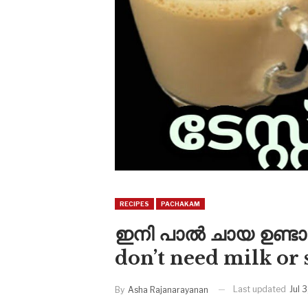
RECIPES
PACHAKAM
ഇനി പാൽ ചായ ഉണ്ടാ
don’t need milk or 
Last updated
Jul 
By
Asha Rajanarayanan