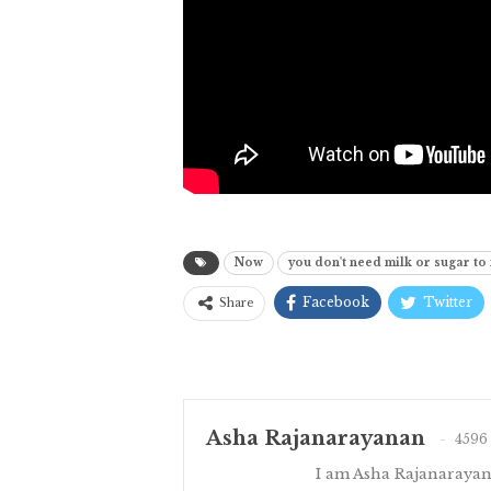
Now
you don't need milk or sugar to
Facebook
Twitter
Share
Asha Rajanarayanan
4596 
I am Asha Rajanaraya