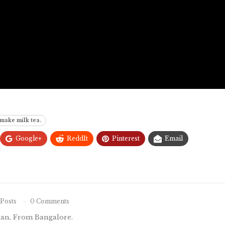
 make milk tea.
Google+
ReddIt
Pinterest
Email
Posts
0 Comments
nan, From Bangalore.