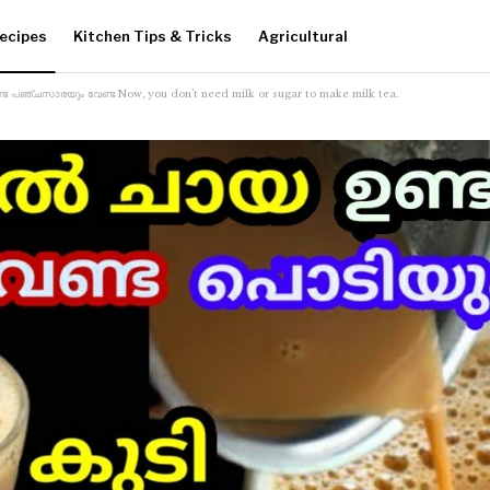
ecipes
Kitchen Tips & Tricks
Agricultural
ട പഞ്ചസാരയും വേണ്ട Now, you don’t need milk or sugar to make milk tea.