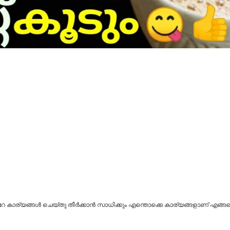
േ കാര്യങ്ങൾ ചെയ്തു തീർക്കാൻ സാധിക്കും എന്തൊക്കെ കാര്യങ്ങളാണ് എങ്ങന