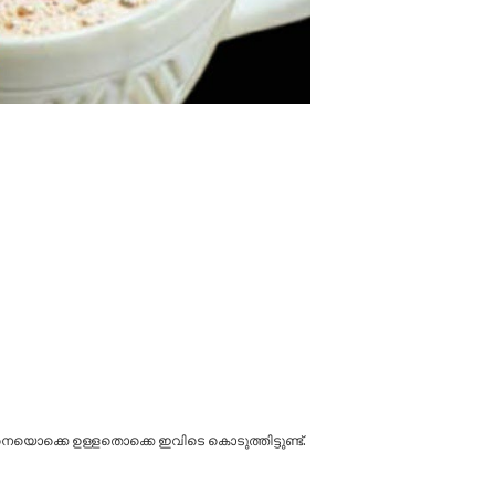
െയൊക്കെ ഉള്ളതൊക്കെ ഇവിടെ കൊടുത്തിട്ടുണ്ട്.