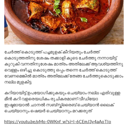
ചേർത്ത് കൊടുത്ത് പച്ചമുളക് കീറിയതും ചേർത്ത്
കൊടുത്തതിനു ശേഷം തക്കാളി കൂടെ ചേർത്തു നന്നായിട്ട്
കുറുകി വന്നതിനുശേഷം മാത്രം അതിലേക്ക് ആവശ്യത്തിനു
വെള്ളം ഒഴിച്ചു കൊടുത്തു ഒപ്പം തന്നെ ചേർത്ത് കൊടുത്ത്
വേണമെങ്കിൽ മാത്രം അതിലേക്ക് തേങ്ങ ചേർത്തുകൊടുക്കാം
നല്ല മുളകിട്ട
കറിയായിട്ട് ഉപയോഗിക്കുകയും ചെയ്യാം നല്ല എരിവുള്ള
മീൻ കറി വളരെയധികം രുചികരമാണ് വീഡിയോ
ഇഷ്ടമായാൽ ചാനൽ സബ്സ്ക്രൈബ് ചെയ്യാൻ ലൈക്
ചെയ്യാനും ഷെയർ ചെയ്യാനും മറക്കരുത്
https://youtu.be/pMo-0WKnf_w?si=I-6CEmJ3y4aAoTIo