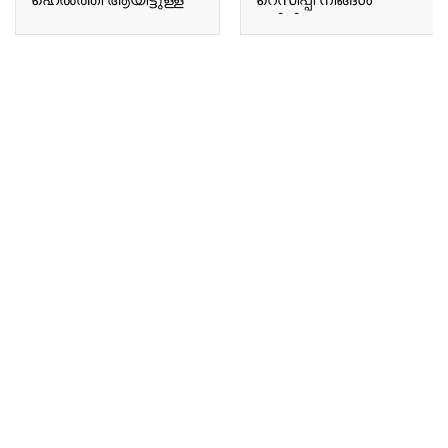
ഹെൽത്തി ആയിട്ടുള്ള
റെസിപ്പി നിങ്ങൾ
ഒരു A healthy chutney
കഴിച്ചിട്ടുണ്ടോ Have you
suitable for
ever tried a recipe like
consumption during the
this using bottle gourd?
Karkadakam season.