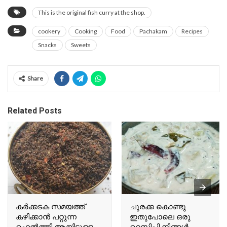
This is the original fish curry at the shop.
cookery
Cooking
Food
Pachakam
Recipes
Snacks
Sweets
Share
Related Posts
കർക്കടക സമയത്ത്
ചുരക്ക കൊണ്ടു
കഴിക്കാൻ പറ്റുന്ന
ഇതുപോലെ ഒരു