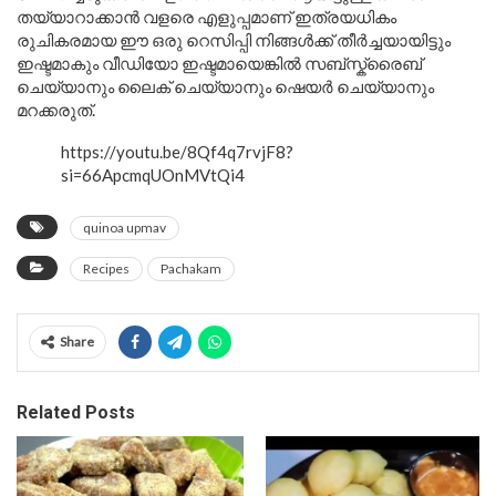
തയ്യാറാക്കാൻ വളരെ എളുപ്പമാണ് ഇത്രയധികം
രുചികരമായ ഈ ഒരു റെസിപ്പി നിങ്ങൾക്ക് തീർച്ചയായിട്ടും
ഇഷ്ടമാകും വീഡിയോ ഇഷ്ടമായെങ്കിൽ സബ്സ്ക്രൈബ്
ചെയ്യാനും ലൈക് ചെയ്യാനും ഷെയർ ചെയ്യാനും
മറക്കരുത്.
https://youtu.be/8Qf4q7rvjF8?
si=66ApcmqUOnMVtQi4
quinoa upmav
Recipes
Pachakam
Share
Related Posts