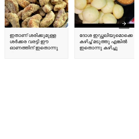
ഇതാണ് ശരിക്കുമുള്ള
ദോശ ഇഡ്ഢലിയുമൊക്കെ
ശർക്കര വരട്ടി ഈ
കഴിച്ച് മടുത്തു എങ്കിൽ
ഓണത്തിന് ഇതൊന്നു
ഇതൊന്നു കഴിച്ചു
ട്രൈ ചെയ്തു നോക്കൂ
നോക്കൂ If you are tired
This is the authentic
of eating dosa and idli,
Sharkara Varatti; give it
give this a try.
a try this Onam.