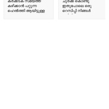
കർക്കടക സമയത്ത്
ചുരക്ക കൊണ്ടു
കഴിക്കാൻ പറ്റുന്ന
ഇതുപോലെ ഒരു
ഹെൽത്തി ആയിട്ടുള്ള
റെസിപ്പി നിങ്ങൾ
ഒരു A healthy chutney
കഴിച്ചിട്ടുണ്ടോ Have you
suitable for
ever tried a recipe like
consumption during the
this using bottle gourd?
Karkadakam season.