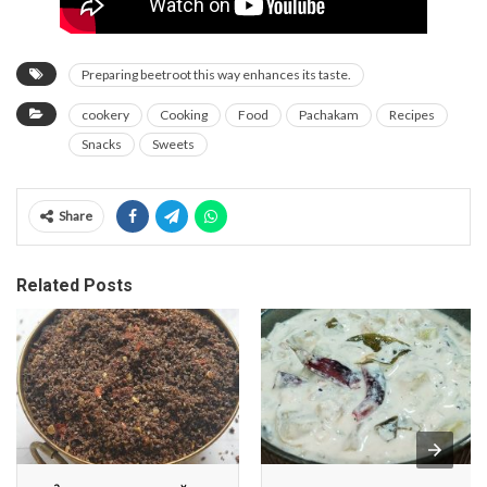
Preparing beetroot this way enhances its taste.
cookery
Cooking
Food
Pachakam
Recipes
Snacks
Sweets
Share
Related Posts