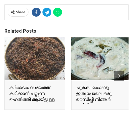
Share
Related Posts
കർക്കടക സമയത്ത്
ചുരക്ക കൊണ്ടു
കഴിക്കാൻ പറ്റുന്ന
ഇതുപോലെ ഒരു
ഹെൽത്തി ആയിട്ടുള്ള
റെസിപ്പി നിങ്ങൾ
ഒരു A healthy chutney
കഴിച്ചിട്ടുണ്ടോ Have you
suitable for
ever tried a recipe like
consumption during the
this using bottle gourd?
Karkadakam season.