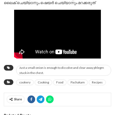
ലൈക് ചെയ്യാനും ഷെയർ ചെയ്യാനും മറക്കരുത്
Just a small onion is enough to dissolve and clear away phlegm
stuck in the chest.
cookery
Cooking
Food
Pachakam
Recipes
Share