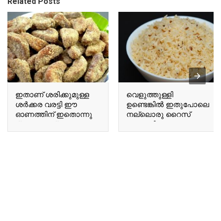
Related Posts
ഇതാണ് ശരിക്കുമുള്ള
വെളുത്തുള്ളി
ശർക്കര വരട്ടി ഈ
ഉണ്ടെങ്കിൽ ഇതുപോലെ
ഓണത്തിന് ഇതൊന്നു
നല്ലൊരു റൈസ്
ട്രൈ ചെയ്തു നോക്കൂ
ഉണ്ടാക്കിയെടുക്കാം If
This is the authentic
you have garlic, you can
Sharkara Varatti; give it
make a delicious rice
a try this Onam.
dish like this.