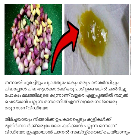
നന്നായി ചുമച്ചിട്ടും പുറത്തുപോകും ഒരുപാട് ശർദ്ധിച്ചും
ചിലപ്പോൾ ചില ആൾക്കാർക്ക് ഒരുപാട് ഉണ്ടെങ്കിൽ ഛർദിച്ചു
പോകും മലത്തിലൂടെ കുന്നാണ് വളരെ എളുപ്പത്തിൽ നമുക്ക്
ചെയ്യാൻ പറ്റുന്ന ഒന്നാണിത് എന്ന് വളരെ നല്ലൊരു
മരുന്നാണ് വീഡിയോ
തീർച്ചയായും നിങ്ങൾക്ക് ഉപകാരപ്പെടും കുട്ടികൾക്ക്
മുതിർന്നവർക്ക് ഒരുപോലെ കഴിക്കാൻ പറ്റുന്ന ഒന്നാണ്
വീഡിയോ ഇഷ്ടമായാൽ ചാനൽ സബ്സ്ക്രൈബ് ചെയ്യാനും