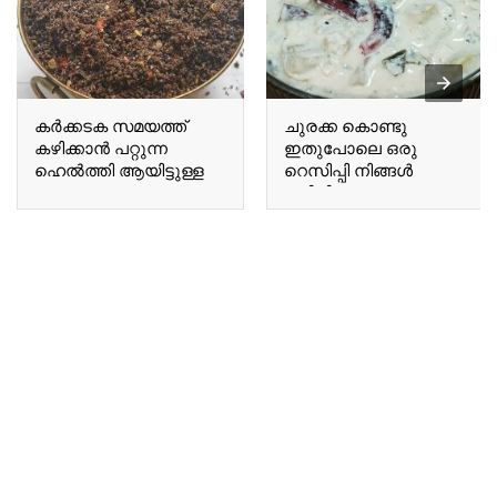
കർക്കടക സമയത്ത്
ചുരക്ക കൊണ്ടു
കഴിക്കാൻ പറ്റുന്ന
ഇതുപോലെ ഒരു
ഹെൽത്തി ആയിട്ടുള്ള
റെസിപ്പി നിങ്ങൾ
ഒരു A healthy chutney
കഴിച്ചിട്ടുണ്ടോ Have you
suitable for
ever tried a recipe like
consumption during the
this using bottle gourd?
Karkadakam season.