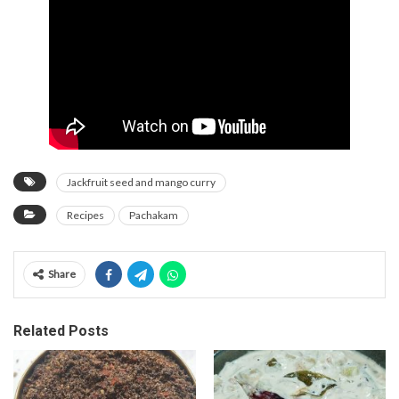
Jackfruit seed and mango curry
Recipes
Pachakam
Share
Related Posts