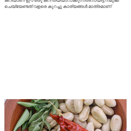
ചെയ്യേണ്ടത് വളരെ കുറച്ചു കാര്യങ്ങൾ മാത്രമാണ്