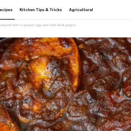
ecipes
Kitchen Tips & Tricks
Agricultural
റാക്കുന്നത്. How to prepare egg curry with black pepper.