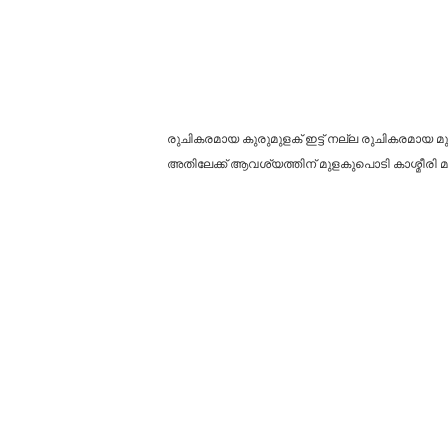
രുചികരമായ കുരുമുളക് ഇട്ട് നല്ല രുചികരമായ മുട
അതിലേക്ക് ആവശ്യത്തിന് മുളകുപൊടി കാശ്മീര