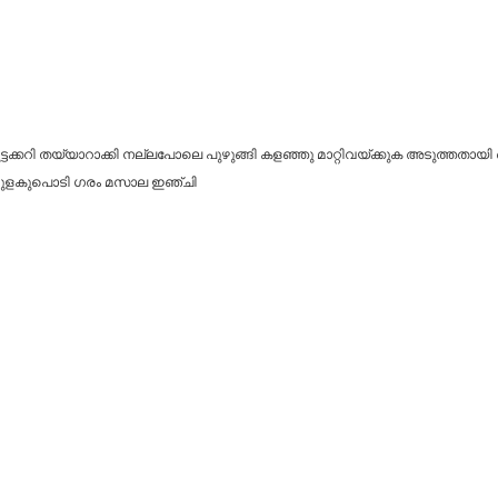
്ടക്കറി തയ്യാറാക്കി നല്ലപോലെ പുഴുങ്ങി കളഞ്ഞു മാറ്റിവയ്ക്കുക അടുത്തതായി
ി മുളകുപൊടി ഗരം മസാല ഇഞ്ചി