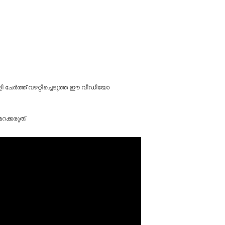
ാളി ചേർത്ത് വഴറ്റിച്ചെടുത്ത ഈ വീഡിയോ
ക്കരുത്.