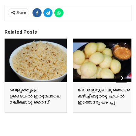
Share
Related Posts
വെളുത്തുള്ളി
ദോശ ഇഡ്ഢലിയുമൊക്കെ
ഉണ്ടെങ്കിൽ ഇതുപോലെ
കഴിച്ച് മടുത്തു എങ്കിൽ
നല്ലൊരു റൈസ്
ഇതൊന്നു കഴിച്ചു
ഉണ്ടാക്കിയെടുക്കാം If
നോക്കൂ If you are tired
you have garlic, you can
of eating dosa and idli,
make a delicious rice
give this a try.
dish like this.