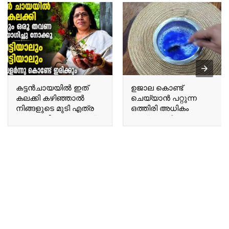
കട്ടൻചായയിൽ ഇത്
ഉജാല കൊണ്ട്
കലക്കി കഴിഞ്ഞാൽ
ചെയ്യാൻ പറ്റുന്ന
നിങ്ങളുടെ മുടി എത്ര
ഒത്തിരി അധികം
നരച്ച മുടിയും കറുത്ത്
കാര്യങ്ങൾ Many
കിട്ടും Once you mix this
things you can do with
into black tea, even the
Ujala.
most heavily grayed hair
will turn black.