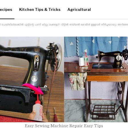
ecipes
Kitchen Tips & Tricks
Agricultural
ല്ലെങ്കിൽ എട്ടിന്റെ പണി കിട്ടും മക്കളെ.!! വീട്ടിൽ തയ്യൽ മെഷീൻ ഉള്ളവർ തീർച്ചയായും അറിഞ്ഞി
Easy Sewing Machine Repair Easy Tips