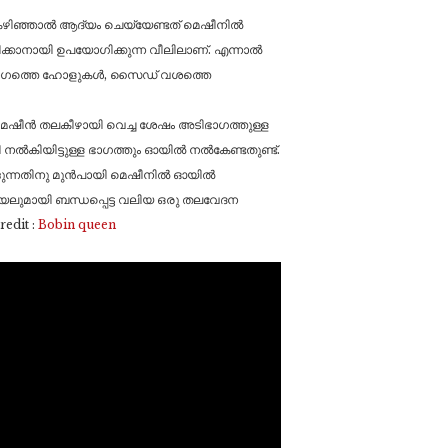
 കഴിഞ്ഞാൽ ആദ്യം ചെയ്യേണ്ടത് മെഷീനിൽ
്കാനായി ഉപയോഗിക്കുന്ന വീലിലാണ്. എന്നാൽ
 മുകൾഭാഗത്തെ ഹോളുകൾ, സൈഡ് വശത്തെ
മെഷീൻ തലകീഴായി വെച്ച ശേഷം അടിഭാഗത്തുള്ള
കിയിട്ടുള്ള ഭാഗത്തും ഓയിൽ നൽകേണ്ടതുണ്ട്.
ുന്നതിനു മുൻപായി മെഷീനിൽ ഓയിൽ
ലുമായി ബന്ധപ്പെട്ട വലിയ ഒരു തലവേദന
redit :
Bobin queen