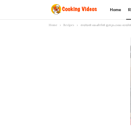
Home
R
Home
Recipes
തയ്യൽ മെഷീനിൽ ഇതുപോലെ ഓയിൽ ചെയ്തി