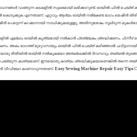
സാധനങ്ങൾ വാങ്ങുന്ന കടകളിൽ സുലഭമായി ലഭിക്കാറുണ്ട്. ഓയിൽ ഫിൽ ചെയ്ത്
 കൊടുക്കുക എന്നതാണ്. ഏറ്റവും ആദ്യം ഓയിൽ നൽകേണ്ട ഭാഗം മെഷീൻ തിരിക
ത് മെഷീൻ പെട്ടെന്ന് കറക്കാനായി സാധിക്കുകയുള്ളൂ. അതിനുശേഷം നൂലിടുന്ന
ിൽ എല്ലാം ഓയിൽ കൃത്യമായി നൽകാൻ പ്രത്യേകം ശ്രദ്ധിക്കണം. പിന്നീട് 
 അകം ഭാഗത്ത് മുഴുവനായും ഓയിൽ ഫിൽ ചെയ്ത് കഴിഞ്ഞാൽ ചവിട്ടാനായി നൽ
ഈയൊരു രീതിയിൽ ഓയിൽ നൽകുകയോ അതല്ലെങ്കിൽ ദിവസവും തയ്യൽ തുടങ്ങ
യുന്ന കാര്യമാണ്. ഈയൊരു കാര്യം ശ്രദ്ധിക്കുകയാണെങ്കിൽ തന്നെ തയ്യ
ക്കാൻ വീഡിയോ കാണാവുന്നതാണ്.
Easy Sewing Machine Repair Easy Tips
C