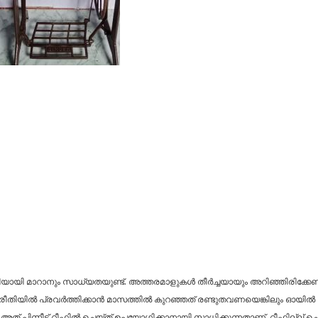
ണിയായി മാറാനും സാധ്യതയുണ്ട്. അത്തരമാളുകൾ തീർച്ചയായും അറിഞ്ഞിരിക്കേണ്ട 
 രീതിയിൽ പ്രവർത്തിക്കാൻ മാസത്തിൽ കുറഞ്ഞത് രണ്ടുതവണയെങ്കിലും ഓയിൽ 
പിന്നീട് റീഫിൽ ചെയ്ത് ഉപയോഗിക്കാനായി സാധിക്കുന്നതാണ്. റീഫില്ല് ച