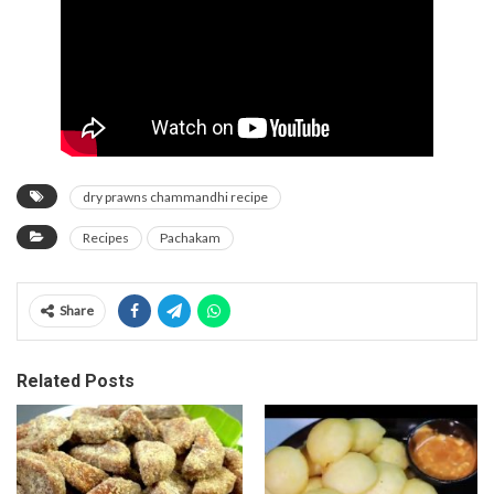
dry prawns chammandhi recipe
Recipes
Pachakam
Share
Related Posts