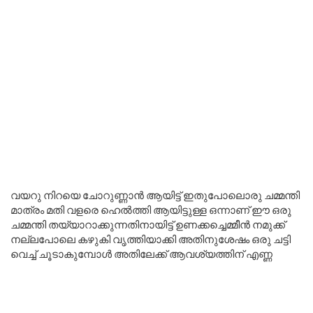
വയറു നിറയെ ചോറുണ്ണാൻ ആയിട്ട് ഇതുപോലൊരു ചമ്മന്തി
മാത്രം മതി വളരെ ഹെൽത്തി ആയിട്ടുള്ള ഒന്നാണ് ഈ ഒരു
ചമ്മന്തി തയ്യാറാക്കുന്നതിനായിട്ട് ഉണക്കച്ചെമ്മീൻ നമുക്ക്
നല്ലപോലെ കഴുകി വൃത്തിയാക്കി അതിനുശേഷം ഒരു ചട്ടി
വെച്ച് ചൂടാകുമ്പോൾ അതിലേക്ക് ആവശ്യത്തിന് എണ്ണ