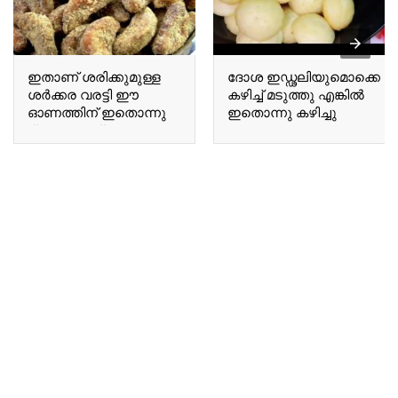
ഇതാണ് ശരിക്കുമുള്ള
ദോശ ഇഡ്ഢലിയുമൊക്കെ
ശർക്കര വരട്ടി ഈ
കഴിച്ച് മടുത്തു എങ്കിൽ
ഓണത്തിന് ഇതൊന്നു
ഇതൊന്നു കഴിച്ചു
ട്രൈ ചെയ്തു നോക്കൂ
നോക്കൂ If you are tired
This is the authentic
of eating dosa and idli,
Sharkara Varatti; give it
give this a try.
a try this Onam.