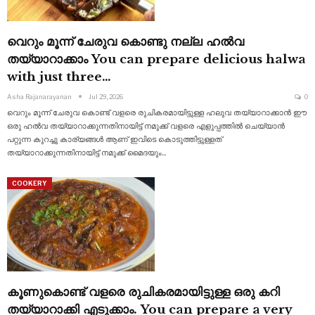
വെറും മൂന്ന് ചേരുവ കൊണ്ടു നല്ല ഹൽവ
തയ്യാറാക്കാം You can prepare delicious halwa
with just three…
Asha Rajanarayanan
Jul 29, 2026
0
വെറും മൂന്ന് ചേരുവ കൊണ്ട് വളരെ രുചികരമായിട്ടുള്ള ഹലുവ തയ്യാറാക്കാൻ ഈ
ഒരു ഹൽവ തയ്യാറാക്കുന്നതിനായിട്ട് നമുക്ക് വളരെ എളുപ്പത്തിൽ ചെയ്യാൻ
പറ്റുന്ന കുറച്ചു കാര്യങ്ങൾ ആണ് ഇവിടെ കൊടുത്തിട്ടുള്ളത്
തയ്യാറാക്കുന്നതിനായിട്ട് നമുക്ക് മൈദയും
…
COOKERY
കൂണുകൊണ്ട് വളരെ രുചികരമായിട്ടുള്ള ഒരു കറി
തയ്യാറാക്കി എടുക്കാം. You can prepare a very