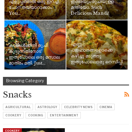
എളുപ്പത്തിൽ ഒരു ഇറച്ചി
ഇത്രയും രുചിയുള്ള
ചോറ് തയ്യാറാക്കാം.
മന്തിയോ. Such
You…
Delicious Mandi!
എണ്ണ
കറികൾക്കിനി രുചി
പലഹാരങ്ങളൊക്കെ
കൂടുന്നതിനോട്
കഴിച്ചു മടുത്തു
ഇതുപോലെ ഒരു മസാല
ഇതുപോലൊരു റെസിപ്പി
മാത്രം മതി. Just…
തയ്യാറാക്കാം.…
Browsing Category
Snacks
AGRICULTURAL
ASTROLOGY
CELEBRITY NEWS
CINEMA
COOKERY
COOKING
ENTERTAINMENT
COOKERY