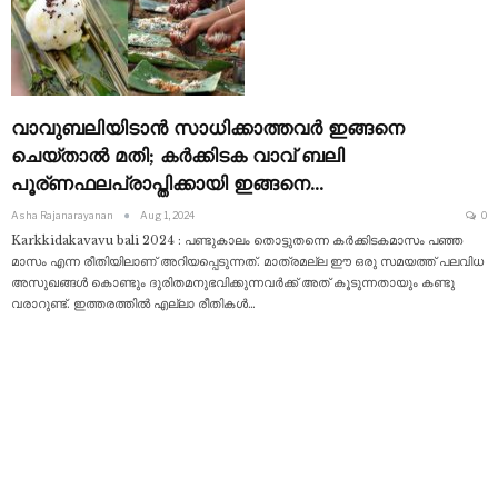
വാവുബലിയിടാൻ സാധിക്കാത്തവർ ഇങ്ങനെ
ചെയ്‌താൽ മതി; കർക്കിടക വാവ് ബലി
പൂര്ണഫലപ്രാപ്തിക്കായി ഇങ്ങനെ…
Asha Rajanarayanan
Aug 1, 2024
0
Karkkidakavavu bali 2024 : പണ്ടുകാലം തൊട്ടുതന്നെ കർക്കിടകമാസം പഞ്ഞ
മാസം എന്ന രീതിയിലാണ് അറിയപ്പെടുന്നത്. മാത്രമല്ല ഈ ഒരു സമയത്ത് പലവിധ
അസുഖങ്ങൾ കൊണ്ടും ദുരിതമനുഭവിക്കുന്നവർക്ക് അത് കൂടുന്നതായും കണ്ടു
വരാറുണ്ട്. ഇത്തരത്തിൽ എല്ലാ രീതികൾ
…