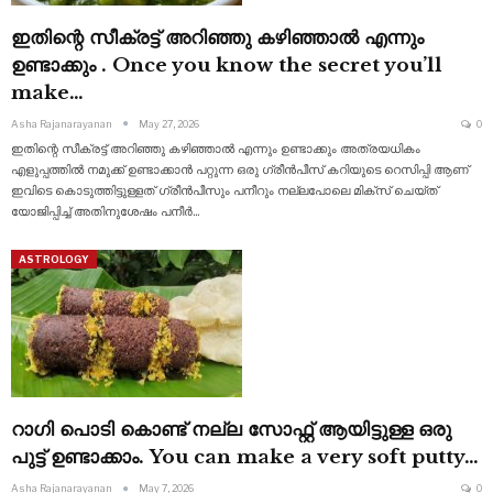
ഇതിന്റെ സീക്രട്ട് അറിഞ്ഞു കഴിഞ്ഞാൽ എന്നും
ഉണ്ടാക്കും . Once you know the secret you’ll
make…
Asha Rajanarayanan
May 27, 2026
0
ഇതിന്റെ സീക്രട്ട് അറിഞ്ഞു കഴിഞ്ഞാൽ എന്നും ഉണ്ടാക്കും അത്രയധികം
എളുപ്പത്തിൽ നമുക്ക് ഉണ്ടാക്കാൻ പറ്റുന്ന ഒരു ഗ്രീൻപീസ് കറിയുടെ റെസിപ്പി ആണ്
ഇവിടെ കൊടുത്തിട്ടുള്ളത് ഗ്രീൻപീസും
പനീറും നല്ലപോലെ മിക്സ് ചെയ്ത്
യോജിപ്പിച്ച് അതിനുശേഷം പനീർ
…
ASTROLOGY
റാഗി പൊടി കൊണ്ട് നല്ല സോഫ്റ്റ് ആയിട്ടുള്ള ഒരു
പുട്ട് ഉണ്ടാക്കാം. You can make a very soft putty…
Asha Rajanarayanan
May 7, 2026
0