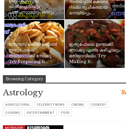
ഉണ്ടാകുന്നതിട്ട്
അരിപ്പൊടി കൊണ്ട്
പാൽപ്പൊടിയും
നല്ല രുചികരമായ
പഞ്ചസാരയും ഒന്നും
നെയ്യപ്പം.…
വേണ്ട Now,…
ഗോതമ്പ് പൊടി കൊണ്ട്
ഇതുപോലെ ഉണ്ടാക്കി
ഇതുപോലെ
നോക്കൂ എത്ര കഴിച്ചാലും
തയ്യാറാക്കി നോക്കൂ .
മതിയാവില്ല. Try
Try Preparing It…
Making It…
Browsing Category
Astrology
AGRICULTURAL
CELEBRITY NEWS
CINEMA
COOKERY
COOKING
ENTERTAINMENT
FOOD
ASTROLOGY