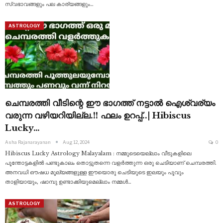
സ്വഭാവങ്ങളും പല കാര്യങ്ങളും
…
ASTROLOGY
ചെമ്പരത്തി വീടിന്റെ ഈ ഭാഗത്ത് നട്ടാൽ ഐശ്വര്യം
വരുന്ന വഴിയറിയില്ല.!! ഫലം ഉറപ്പ്..| Hibiscus
Lucky…
Asha Rajanarayanan
Aug 12, 2024
0
Hibiscus Lucky Astrology Malayalam : നമ്മുടെയെല്ലാം വീടുകളിലെ
പൂന്തോട്ടകളിൽ പണ്ടുകാലം തൊട്ടുതന്നെ വളർത്തുന്ന ഒരു ചെടിയാണ് ചെമ്പരത്തി.
അനവധി ഔഷധ മൂല്യങ്ങളുള്ള ഈയൊരു ചെടിയുടെ ഇലയും പൂവും
താളിയായും, ഷാമ്പു ഉണ്ടാക്കിയുമെല്ലാം നമ്മൾ
…
ASTROLOGY