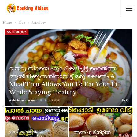
Home
Blog
Astrology
ASTROLOGY
വയറു നിറയെ ഫുഡ് കഴിച്ചിട്ട് ഹെൽത്തി
ആയിരിക്കുന്നതിനായിട്ട് ഒരു ഭക്ഷണം A
Meal That Allows You To Eat Your Fill
While Staying Healthy.
Asha Rajanarayanan
Aug 8, 2026
0
ഇനി പാൽചായ
അഞ്ചു മിനിറ്റിൽ