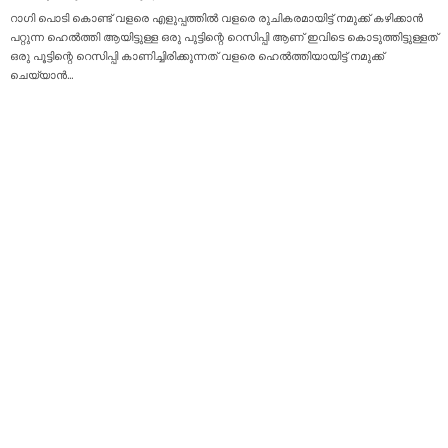
റാഗി പൊടി കൊണ്ട് വളരെ എളുപ്പത്തിൽ വളരെ രുചികരമായിട്ട് നമുക്ക് കഴിക്കാൻ
പറ്റുന്ന ഹെൽത്തി ആയിട്ടുള്ള ഒരു പുട്ടിന്റെ റെസിപ്പി ആണ് ഇവിടെ കൊടുത്തിട്ടുള്ളത്
ഒരു പൂട്ടിന്റെ റെസിപ്പി കാണിച്ചിരിക്കുന്നത് വളരെ ഹെൽത്തിയായിട്ട് നമുക്ക്
ചെയ്യാൻ
…