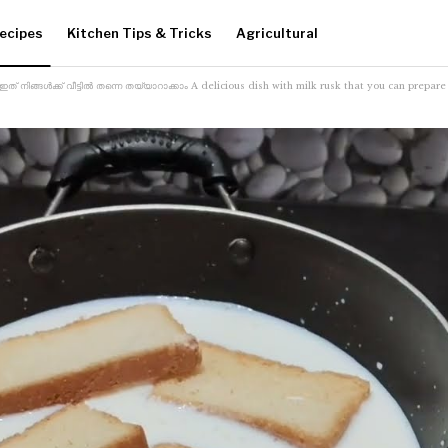
ecipes
Kitchen Tips & Tricks
Agricultural
 ഇത് നിങ്ങൾക്ക് വീട്ടിൽ തന്നെ തയ്യാറാക്കാം A delicious dish with milk rusk that you can prepar