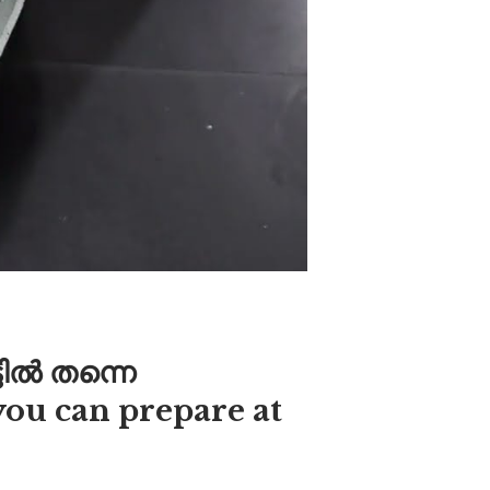
്ടിൽ തന്നെ
you can prepare at