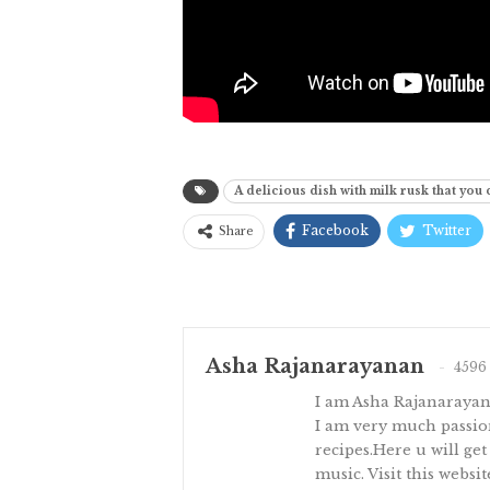
A delicious dish with milk rusk that you
Facebook
Twitter
Share
Asha Rajanarayanan
4596 
I am Asha Rajanaraya
I am very much passion
recipes.Here u will get
music. Visit this websi