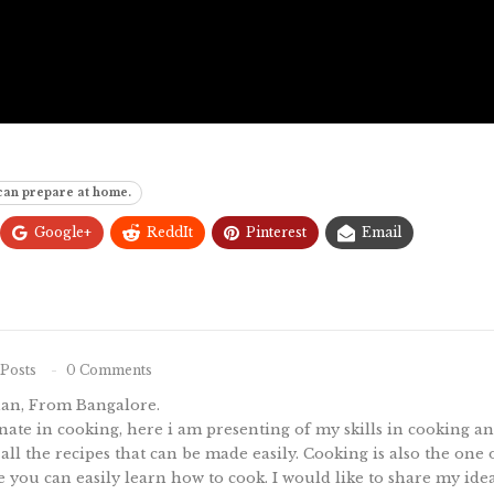
 can prepare at home.
Google+
ReddIt
Pinterest
Email
Posts
0 Comments
nan, From Bangalore.
ate in cooking, here i am presenting of my skills in cooking 
 all the recipes that can be made easily. Cooking is also the one
te you can easily learn how to cook. I would like to share my idea