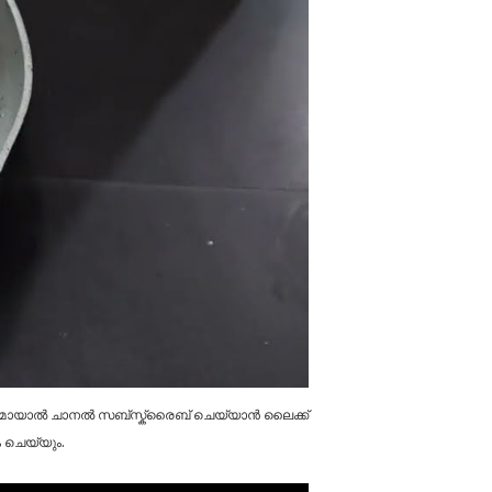
് ഇഷ്ടമായാൽ ചാനൽ സബ്സ്ക്രൈബ് ചെയ്യാൻ ലൈക്ക്
 ചെയ്യും.