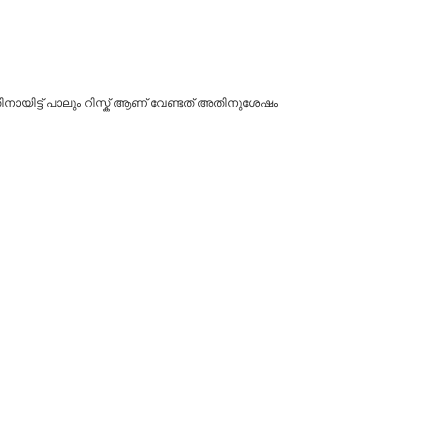
തിനായിട്ട് പാലും റിസ്ക് ആണ് വേണ്ടത് അതിനുശേഷം