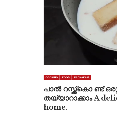
COOKING
FOOD
PACHAKAM
പാൽ റസ്ക്ക്കൊ ണ്ട് ഒര
തയ്യാറാക്കാം A deli
home.