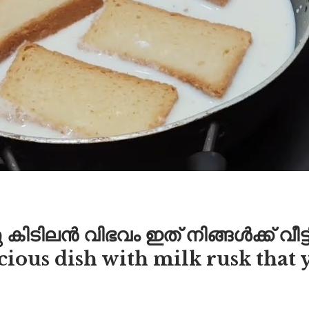
ു കിടിലൻ വിഭവം ഇത് നിങ്ങൾക്ക് വീട
cious dish with milk rusk that 