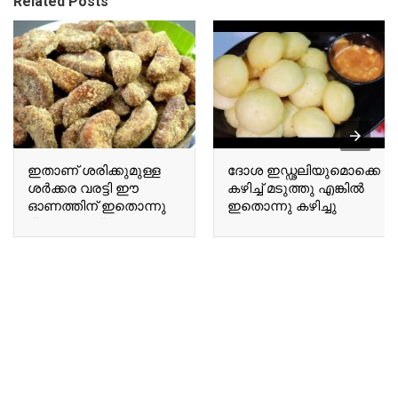
Related Posts
ഇതാണ് ശരിക്കുമുള്ള
ദോശ ഇഡ്ഢലിയുമൊക്കെ
ശർക്കര വരട്ടി ഈ
കഴിച്ച് മടുത്തു എങ്കിൽ
ഓണത്തിന് ഇതൊന്നു
ഇതൊന്നു കഴിച്ചു
ട്രൈ ചെയ്തു നോക്കൂ
നോക്കൂ If you are tired
This is the authentic
of eating dosa and idli,
Sharkara Varatti; give it
give this a try.
a try this Onam.