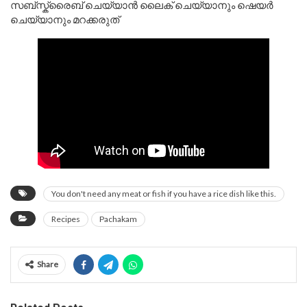
സബ്സ്ക്രൈബ് ചെയ്യാൻ ലൈക് ചെയ്യാനും ഷെയർ
ചെയ്യാനും മറക്കരുത്
You don't need any meat or fish if you have a rice dish like this.
Recipes
Pachakam
Share