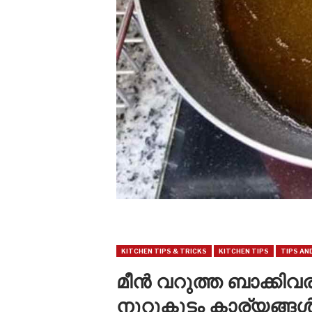
KITCHEN TIPS & TRICKS
KITCHEN TIPS
TIPS AN
മീൻ വറുത്ത ബാക്കിവ
നൂറുകൂട്ടം കാര്യങ്ങ