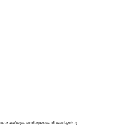
 അങ്ങനെ വയ്ക്കുക. അതിനുശേഷം തീ കത്തിച്ചതിനു