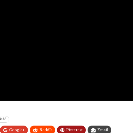
ish?
Google+
ReddIt
Pinterest
Email