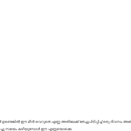
്ടിൽ ഉണ്ടെങ്കിൽ ഈ മീൻ വെറുതെ എണ്ണ അതിലേക്ക് തേച്ചുപിടിപ്പിച്ച് ഒരു ദിവസം
ുറച്ചു സമയം കഴിയുമ്പോൾ ഈ എണ്ണയൊക്കെ.