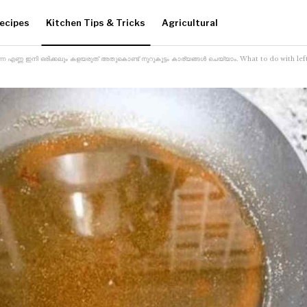
ecipes
Kitchen Tips & Tricks
Agricultural
്ന എണ്ണ ഇനി ഒരിക്കലും കളയരുത് അതുകൊണ്ട് നൂറുകൂട്ടം കാര്യങ്ങൾ ചെയ്യാം. What to do with leftov