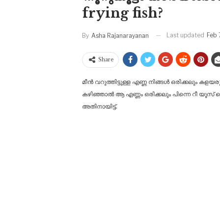
frying fish?
Last updated
Feb 
By
Asha Rajanarayanan
Share
മീൻ വറുത്തിട്ടുള്ള എണ്ണ നിങ്ങൾ ഒരിക്കലും കളയ
കഴിഞ്ഞാൽ ആ എണ്ണം ഒരിക്കലും പിന്നെ റീ യൂസ് ച
അതിനായിട്ട്.