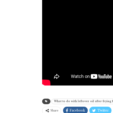
What to do with leftover oil after frying f
Facebook
Twitter
Share