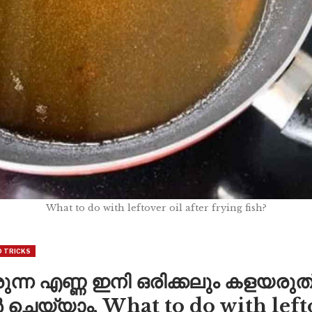
What to do with leftover oil after frying fish?
D TRICKS
രുന്ന എണ്ണ ഇനി ഒരിക്കലും കളയരു
ൾ ചെയ്യാം. What to do with lefto