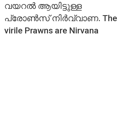
വയറൽ ആയിട്ടുള്ള
പ്രോൺസ് നിർവ്വാണ. The
virile Prawns are Nirvana