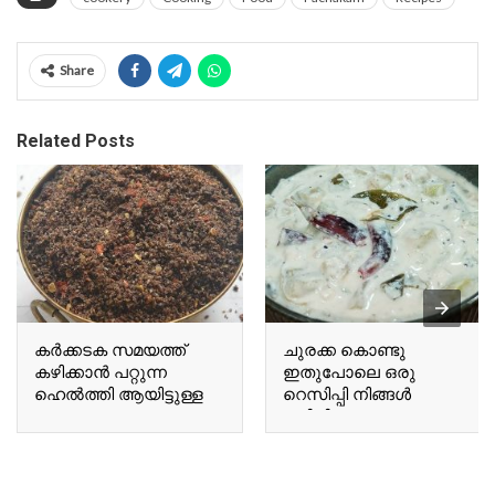
Share
Related Posts
കർക്കടക സമയത്ത്
ചുരക്ക കൊണ്ടു
കഴിക്കാൻ പറ്റുന്ന
ഇതുപോലെ ഒരു
ഹെൽത്തി ആയിട്ടുള്ള
റെസിപ്പി നിങ്ങൾ
ഒരു A healthy chutney
കഴിച്ചിട്ടുണ്ടോ Have you
suitable for
ever tried a recipe like
consumption during the
this using bottle gourd?
Karkadakam season.