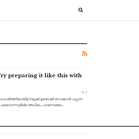
 preparing it like this with
0
തിയായിട്ട് നമുക്ക് ഉണ്ടാക്കി നോക്കാൻ പറ്റുന്ന
ം ചെലവൊന്നുമില്ല അധികം പായസമയം
…