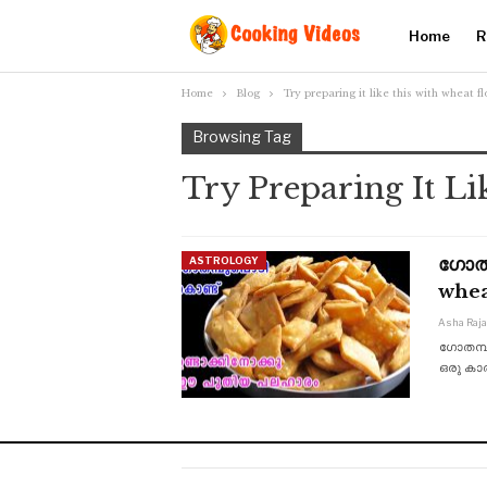
Home
R
Home
Blog
Try preparing it like this with wheat fl
Browsing Tag
Try Preparing It L
ഗോതമ
ASTROLOGY
whea
Asha Raj
ഗോതമ്പു
ഒരു കാ