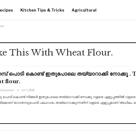
ecipes
Kitchen Tips & Tricks
Agricultural
our.
ike This With Wheat Flour.
്പ് പൊടി കൊണ്ട് ഇതുപോലെ തയ്യാറാക്കി നോക്കൂ . Try
t flour.
anarayanan
Jul 1, 2026
 പൊടി കൊണ്ട് നിങ്ങൾ ഇതുപോലെ തയ്യാറാക്കി നോക്കൂ വളരെ എളുപ്പത്തിൽ വളരെ ഹെൽത്
ര്യമാണ് ഗോതമ്പുപൊടി പലഹാരം
തയ്യാറാക്കുന്നതിന് വളരെ എളുപ്പമാണ് അധിക