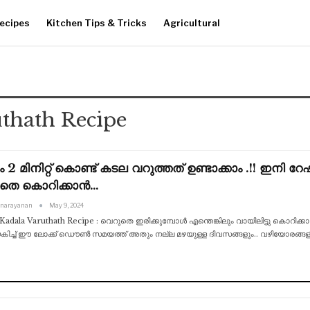
ecipes
Kitchen Tips & Tricks
Agricultural
uthath Recipe
ം 2 മിനിറ്റ് കൊണ്ട് കടല വറുത്തത് ഉണ്ടാക്കാം .!! ഇ
തെ കൊറിക്കാൻ…
anarayanan
May 9, 2024
 Kadala Varuthath Recipe : വെറുതെ ഇരിക്കുമ്പോൾ എന്തെങ്കിലും വായിലിട്ടു കൊറിക്
കിച്ച് ഈ ലോക്ക് ഡൌൺ സമയത്ത് അതും നല്ല മഴയുള്ള ദിവസങ്ങളും.. വഴിയോരങ്ങളിലു