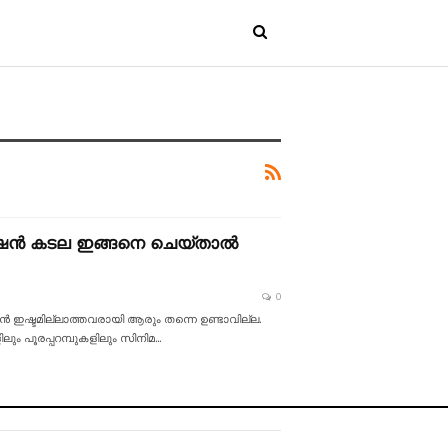
നി റേഷൻ കടല ഇങ്ങനെ ചെയ്താൽ
0
കാൻ ഇഷ്ടമില്ലാത്തവരായി ആരും തന്നെ ഉണ്ടാവില്ല.
ം പൂരപ്പറമ്പുകളിലും സിനിമ
…