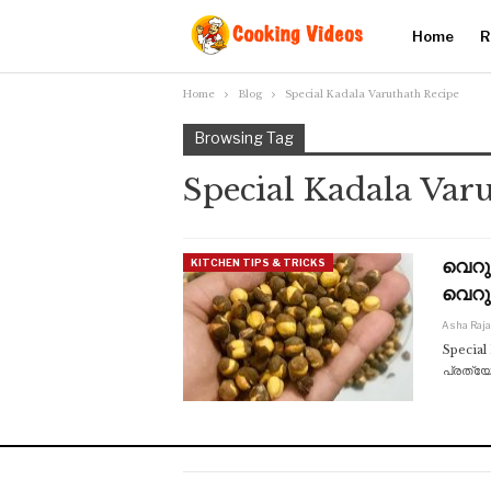
Home
R
Home
Blog
Special Kadala Varuthath Recipe
Browsing Tag
Special Kadala Var
വെറു
KITCHEN TIPS & TRICKS
വെറു
Asha Raj
Special
പ്രത്യേ