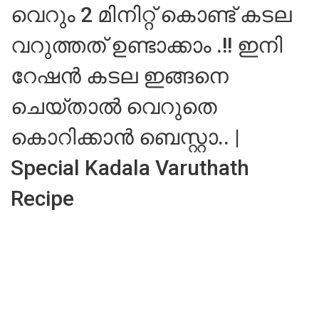
വെറും 2 മിനിറ്റ് കൊണ്ട് കടല
വറുത്തത് ഉണ്ടാക്കാം .!! ഇനി
റേഷൻ കടല ഇങ്ങനെ
ചെയ്താൽ വെറുതെ
കൊറിക്കാൻ ബെസ്റ്റാ.. |
Special Kadala Varuthath
Recipe