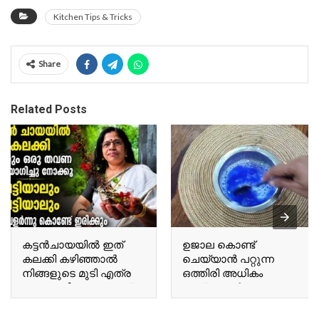
Kitchen Tips & Tricks
Share
Related Posts
കട്ടൻചായയിൽ ഇത്
ഉജാല കൊണ്ട്
കലക്കി കഴിഞ്ഞാൽ
ചെയ്യാൻ പറ്റുന്ന
നിങ്ങളുടെ മുടി എത്ര
ഒത്തിരി അധികം
നരച്ച മുടിയും കറുത്ത്
കാര്യങ്ങൾ Many
കിട്ടും Once you mix this
things you can do with
into black tea, even the
Ujala.