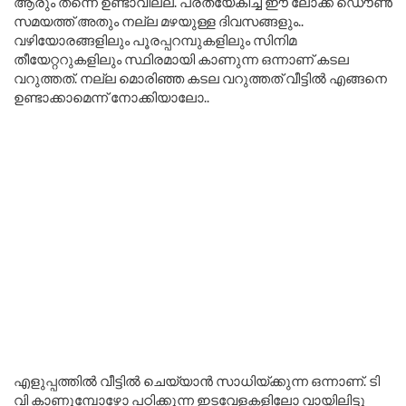
ആരും തന്നെ ഉണ്ടാവില്ല. പ്രത്യേകിച്ച് ഈ ലോക്ക് ഡൌൺ
സമയത്ത് അതും നല്ല മഴയുള്ള ദിവസങ്ങളും..
വഴിയോരങ്ങളിലും പൂരപ്പറമ്പുകളിലും സിനിമ
തീയേറ്ററുകളിലും സ്ഥിരമായി കാണുന്ന ഒന്നാണ് കടല
വറുത്തത്. നല്ല മൊരിഞ്ഞ കടല വറുത്തത് വീട്ടിൽ എങ്ങനെ
ഉണ്ടാക്കാമെന്ന് നോക്കിയാലോ..
എളുപ്പത്തിൽ വീട്ടിൽ ചെയ്യാൻ സാധിയ്ക്കുന്ന ഒന്നാണ്. ടി
വി കാണുമ്പോഴോ പഠിക്കുന്ന ഇടവേളകളിലോ വായിലിട്ടു