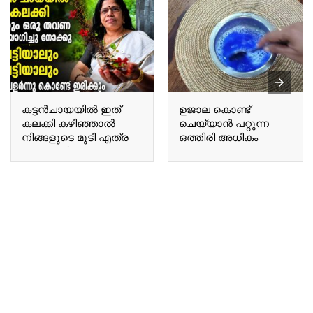
കട്ടൻചായയിൽ ഇത്
ഉജാല കൊണ്ട്
കലക്കി കഴിഞ്ഞാൽ
ചെയ്യാൻ പറ്റുന്ന
നിങ്ങളുടെ മുടി എത്ര
ഒത്തിരി അധികം
നരച്ച മുടിയും കറുത്ത്
കാര്യങ്ങൾ Many
കിട്ടും Once you mix this
things you can do with
into black tea, even the
Ujala.
most heavily grayed hair
will turn black.