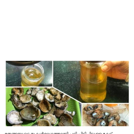
തേങ്ങയുടെ മുകൾഭാഗത്തായി പറ്റി പിടിച്ചിട്ടുള്ള കേട്