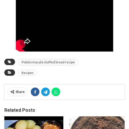
Potato masala stuffed bread recipe
Recipes
Share
Related Posts