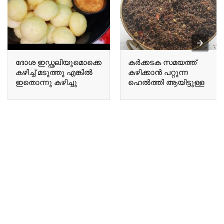
ദോശ ഇഡ്ഢലിയുമൊക്കെ
കർക്കടക സമയത്ത്
കഴിച്ച് മടുത്തു എങ്കിൽ
കഴിക്കാൻ പറ്റുന്ന
ഇതൊന്നു കഴിച്ചു
ഹെൽത്തി ആയിട്ടുള്ള
നോക്കൂ If you are tired
ഒരു A healthy chutney
of eating dosa and idli,
suitable for
give this a try.
consumption during the
Karkadakam season.