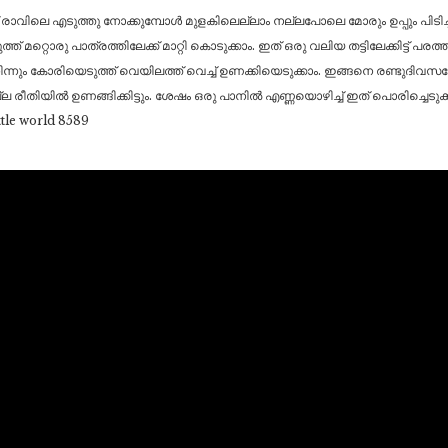
 രാവിലെ എടുത്തു നോക്കുമ്പോൾ മുളകിലെല്ലാം നല്ലപോലെ മോരും ഉപ്പും പിടിച്ച്
 മറ്റൊരു പാത്രത്തിലേക്ക് മാറ്റി കൊടുക്കാം. ഇത് ഒരു വലിയ തട്ടിലേക്കിട്ട് പര
 നിന്നും കോരിയെടുത്ത് വെയിലത്ത് വെച്ച് ഉണക്കിയെടുക്കാം. ഇങ്ങനെ രണ്ടുദി
ല രീതിയിൽ ഉണങ്ങിക്കിട്ടും. ശേഷം ഒരു പാനിൽ എണ്ണയൊഴിച്ച് ഇത് പൊരിച്ചെടുക്കാ
ttle world 8589