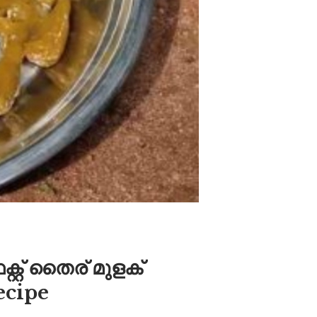
റ്റ് തൈര് മുളക്
ecipe