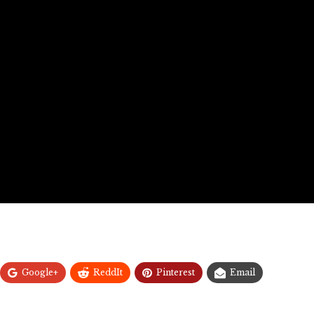
Google+
ReddIt
Pinterest
Email