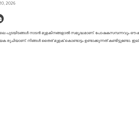
20, 2026
ിലെ പുടയിടങ്ങൾ നാടൻ മുളകിനങ്ങളാൽ സമൃദ്ധമാണ്. പോഷകസമ്പന്നവും ഔഷധ ഗ
്യേക രുചിയാണ്. നിങ്ങൾ തൈര് മുളക് കൊണ്ടാട്ടം ഉണ്ടാക്കുന്നത് കണ്ടിട്ടുണ്ടോ. ഇ