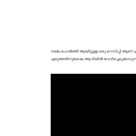
നല്ല ഹെൽത്തി ആയിട്ടുള്ള ഒരു റെസിപ്പി ആണ് എല
എടുത്തതിനുശേഷം ആവിയിൽ വേവിച്ചെടുക്കാവുന്ന ആവ