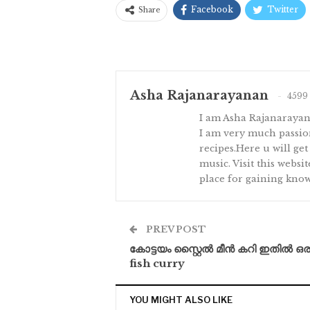
Facebook
Twitter
Share
Asha Rajanarayanan
4599 
I am Asha Rajanaraya
I am very much passion
recipes.Here u will get
music. Visit this websi
place for gaining know
PREV POST
കോട്ടയം സ്റ്റൈൽ മീൻ കറി ഇതിൽ ഒ
fish curry
YOU MIGHT ALSO LIKE