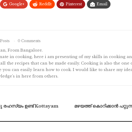
Google+
ReddIt
Pinterest
Email
Posts
0 Comments
nan, From Bangalore.
ate in cooking, here i am presenting of my skills in cooking 
 all the recipes that can be made easily. Cooking is also the one
te you can easily learn how to cook. I would like to share my idea
ledge's in here from others.
രു രഹസ്യം ഉണ്ട് Kottayam
മഴയത്ത് കൊറിക്കാൻ പറ്റുന്