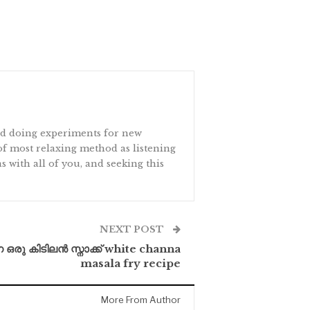
and doing experiments for new
 of most relaxing method as listening
s with all of you, and seeking this
NEXT POST
ന ഒരു കിടിലൻ സ്നാക്ക് white channa
masala fry recipe
More From Author