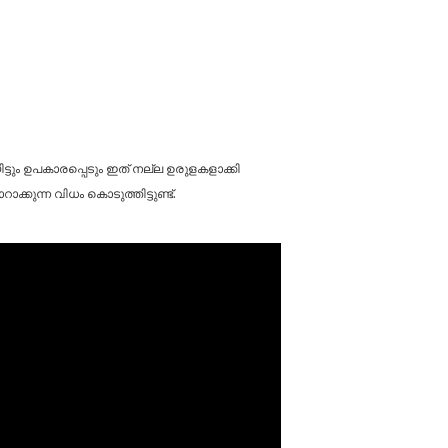
്ടും ഉപകാരപ്പെടും ഇത് നല്ല ഉരുളകളാക്കി
കുന്ന വിധം കൊടുത്തിട്ടുണ്ട്.