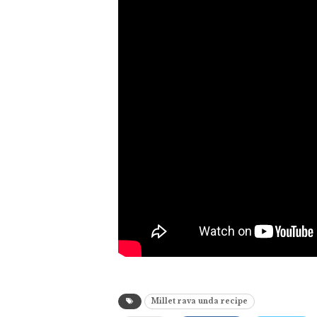
Millet rava unda recipe