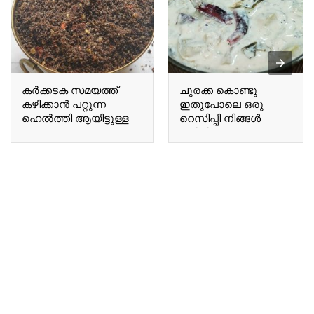
കർക്കടക സമയത്ത്
ചുരക്ക കൊണ്ടു
കഴിക്കാൻ പറ്റുന്ന
ഇതുപോലെ ഒരു
ഹെൽത്തി ആയിട്ടുള്ള
റെസിപ്പി നിങ്ങൾ
ഒരു A healthy chutney
കഴിച്ചിട്ടുണ്ടോ Have you
suitable for
ever tried a recipe like
consumption during the
this using bottle gourd?
Karkadakam season.