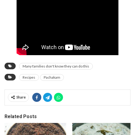
Many families don't know they can do this
Recipes
Pachakam
Share
Related Posts