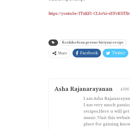
https://youtu.be/ITnKF1-CL1o?si=xYFvRUfX
Kozhikodaan prawns biriyani recipe
Facebook
Twitter
Share
Asha Rajanarayanan
4596 
I am Asha Rajanaraya
I am very much passion
recipes.Here u will get
music. Visit this websi
place for gaining know