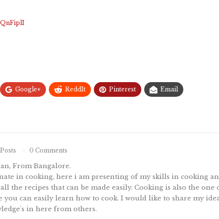
vQnFiplI
Google+
ReddIt
Pinterest
Email
Posts
0 Comments
nan, From Bangalore.
ate in cooking, here i am presenting of my skills in cooking 
 all the recipes that can be made easily. Cooking is also the one
te you can easily learn how to cook. I would like to share my idea
ledge's in here from others.