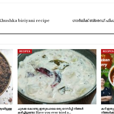
. Khushka biriyani recipe
ഗാർലിക് ബ്രെഡ് ഫിംഗർ 
RECIPES
RECIPES
ിട്ടുള്ള
ചുരക്ക കൊണ്ടു ഇതുപോലെ ഒരു റെസിപ്പി നിങ്ങൾ
കറി ഇതുപ
കഴിച്ചിട്ടുണ്ടോ Have you ever tried a…
നിങ്ങൾക്