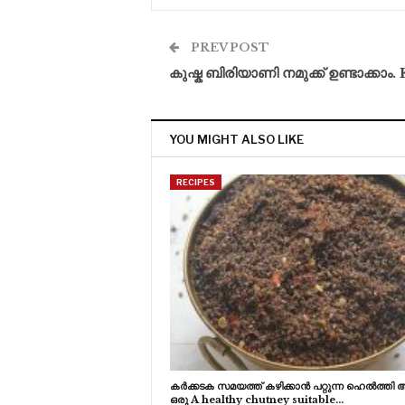
PREV POST
കുഷ്ക ബിരിയാണി നമുക്ക് ഉണ്ടാക്കാം
YOU MIGHT ALSO LIKE
RECIPES
കർക്കടക സമയത്ത് കഴിക്കാൻ പറ്റുന്ന ഹെൽത്തി ആയ
ഒരു A healthy chutney suitable…