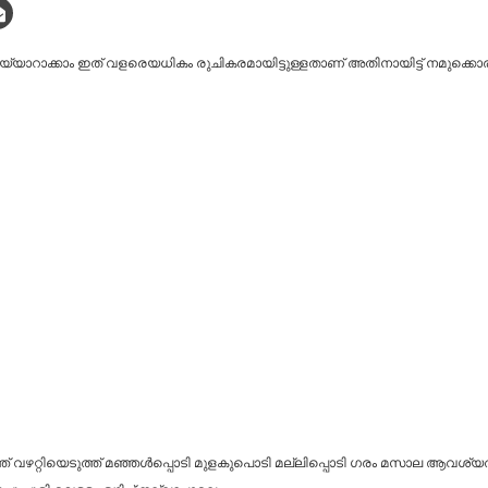
റാക്കാം ഇത് വളരെയധികം രുചികരമായിട്ടുള്ളതാണ് അതിനായിട്ട് നമുക്കൊരു 
്ത് വഴറ്റിയെടുത്ത് മഞ്ഞൾപ്പൊടി മുളകുപൊടി മല്ലിപ്പൊടി ഗരം മസാല ആവശ്യത്തിന