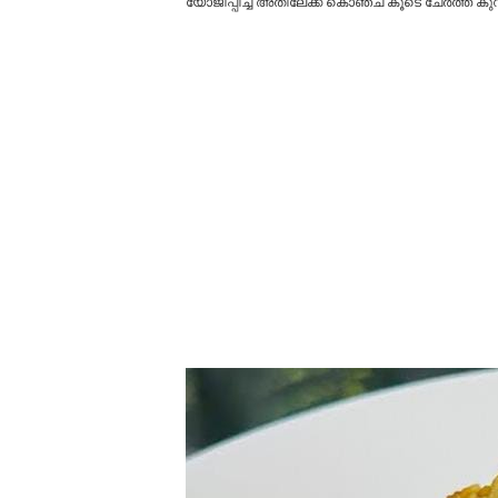
യോജിപ്പിച്ച് അതിലേക്ക് കൊഞ്ച് കൂടെ ചേർത്ത് കുറ