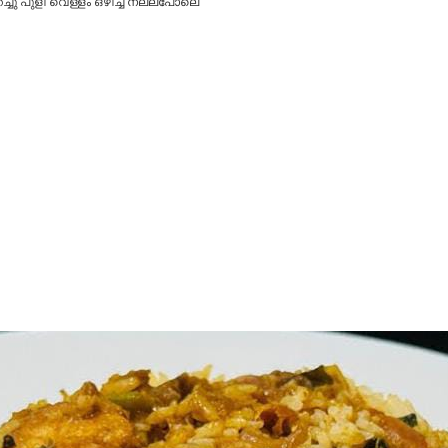
ച്ചു പുളി വെള്ളം ഒഴിച്ച് നല്ലപോലെ