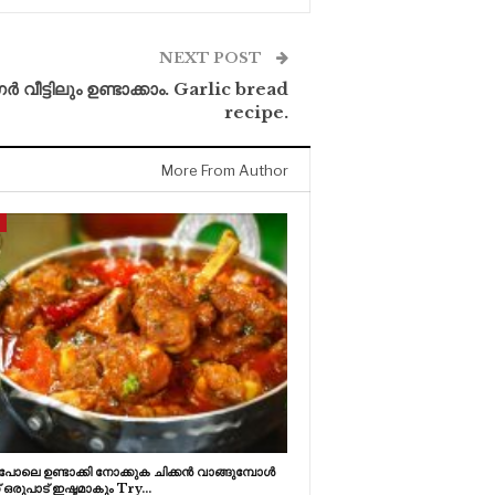
NEXT POST
വീട്ടിലും ഉണ്ടാക്കാം. Garlic bread
recipe.
More From Author
ോലെ ഉണ്ടാക്കി നോക്കുക ചിക്കൻ വാങ്ങുമ്പോൾ
ക് ഒരുപാട് ഇഷ്ടമാകും Try…