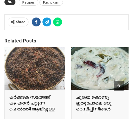
Recipes
Pachakam
Share
Related Posts
കർക്കടക സമയത്ത്
ചുരക്ക കൊണ്ടു
കഴിക്കാൻ പറ്റുന്ന
ഇതുപോലെ ഒരു
ഹെൽത്തി ആയിട്ടുള്ള
റെസിപ്പി നിങ്ങൾ
ഒരു A healthy chutney
കഴിച്ചിട്ടുണ്ടോ Have you
suitable for
ever tried a recipe like
consumption during the
this using bottle gourd?
Karkadakam season.