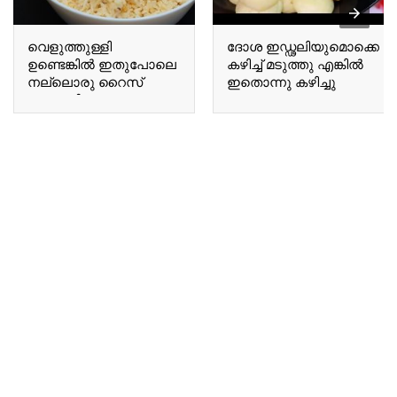
വെളുത്തുള്ളി
ദോശ ഇഡ്ഢലിയുമൊക്കെ
ഉണ്ടെങ്കിൽ ഇതുപോലെ
കഴിച്ച് മടുത്തു എങ്കിൽ
നല്ലൊരു റൈസ്
ഇതൊന്നു കഴിച്ചു
ഉണ്ടാക്കിയെടുക്കാം If
നോക്കൂ If you are tired
you have garlic, you can
of eating dosa and idli,
make a delicious rice
give this a try.
dish like this.