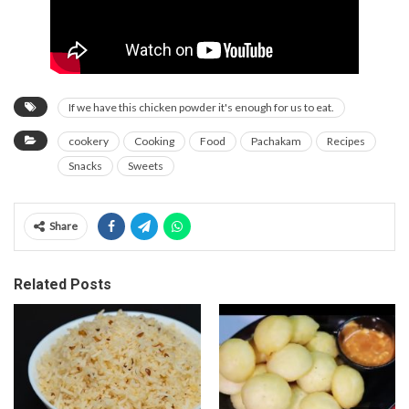
If we have this chicken powder it's enough for us to eat.
cookery
Cooking
Food
Pachakam
Recipes
Snacks
Sweets
Share
Related Posts