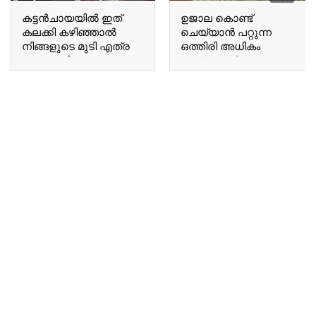
കട്ടൻചായയിൽ ഇത്
ഉജാല കൊണ്ട്
കലക്കി കഴിഞ്ഞാൽ
ചെയ്യാൻ പറ്റുന്ന
നിങ്ങളുടെ മുടി എത്ര
ഒത്തിരി അധികം
നരച്ച മുടിയും കറുത്ത്
കാര്യങ്ങൾ Many
കിട്ടും Once you mix this
things you can do with
into black tea, even the
Ujala.
most heavily grayed hair
will turn black.