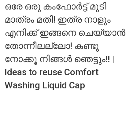
ഒരേ ഒരു കംഫോർട്ട് മൂടി
മാത്രം മതി! ഇത്ര നാളും
എനിക്ക് ഇങ്ങനെ ചെയ്യാൻ
തോന്നീലല്ലോ! കണ്ടു
നോക്കൂ നിങ്ങൾ ഞെട്ടും!! |
Ideas to reuse Comfort
Washing Liquid Cap