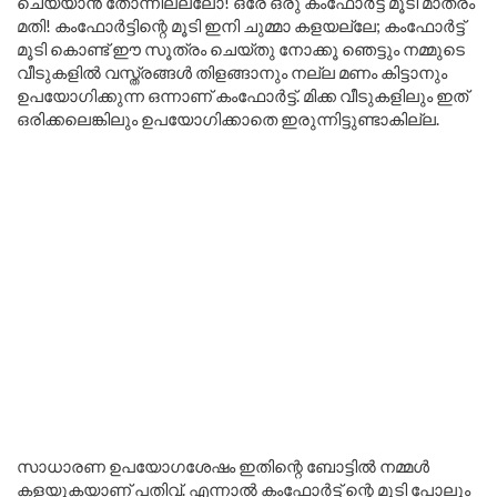
ചെയ്യാൻ തോന്നീലല്ലോ! ഒരേ ഒരു കംഫോർട്ട് മൂടി മാത്രം
മതി! കംഫോർട്ടിന്റെ മൂടി ഇനി ചുമ്മാ കളയല്ലേ; കംഫോർട്ട്
മൂടി കൊണ്ട് ഈ സൂത്രം ചെയ്തു നോക്കൂ ഞെട്ടും നമ്മുടെ
വീടുകളിൽ വസ്ത്രങ്ങൾ തിളങ്ങാനും നല്ല മണം കിട്ടാനും
ഉപയോഗിക്കുന്ന ഒന്നാണ് കംഫോർട്ട്. മിക്ക വീടുകളിലും ഇത്
ഒരിക്കലെങ്കിലും ഉപയോഗിക്കാതെ ഇരുന്നിട്ടുണ്ടാകില്ല.
സാധാരണ ഉപയോഗശേഷം ഇതിന്റെ ബോട്ടിൽ നമ്മൾ
കളയുകയാണ് പതിവ്. എന്നാൽ കംഫോർട്ട് ന്റെ മൂടി പോലും