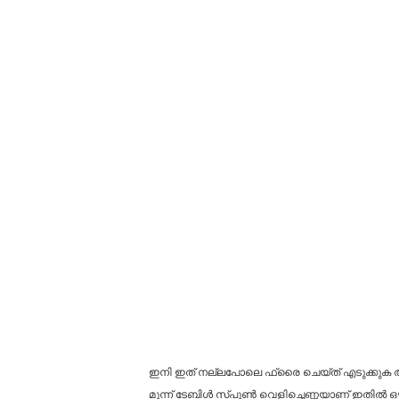
ഇനി ഇത് നല്ലപോലെ ഫ്രൈ ചെയ്ത് എടുക്കുക അതി
മൂന്ന് ടേബിൾ സ്പൂൺ വെളിച്ചെണ്ണയാണ് ഇതിൽ ഒഴി