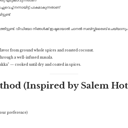
്തു എടുക്കാവുന്നതാണ്
ചുവെച്ച് നന്നായിട്ട് പാകമാകുന്നതാണ്
ടുണ്ട്
ടുത്തിട്ടുണ്ട്. വീഡിയോ നിങ്ങൾക്ക് ഇഷ്ടമായാൽ ചാനൽ സബ്സ്ക്രൈബ് ചെയ്യ
 flavor from ground whole spices and roasted coconut.
through a well-infused masala.
ukka” — cooked until dry and coated in spices.
hod (Inspired by Salem Hote
your preference)