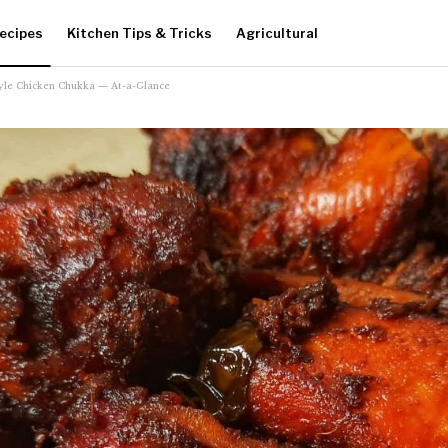
ecipes
Kitchen Tips & Tricks
Agricultural
Style Chicken Chukka — At-a-Glance