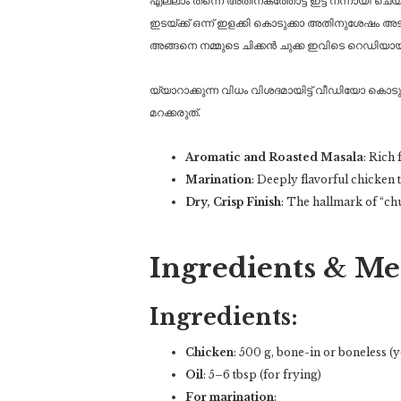
എല്ലാം തന്നെ അതിനകത്തോട്ട് ഇട്ട് നന്നായി ചെയ
ഇടയ്ക്ക് ഒന്ന് ഇളക്കി കൊടുക്കാ അതിനുശേഷം അടച്
അങ്ങനെ നമ്മുടെ ചിക്കൻ ചുക്ക ഇവിടെ റെഡിയായിട്
യ്യാറാക്കുന്ന വിധം വിശദമായിട്ട് വീഡിയോ കൊ
മറക്കരുത്.
Aromatic and Roasted Masala
: Rich
Marination
: Deeply flavorful chicken 
Dry, Crisp Finish
: The hallmark of “ch
Ingredients & Met
Ingredients:
Chicken
: 500 g, bone-in or boneless (
Oil
: 5–6 tbsp (for frying)
For marination
: