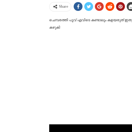
Share
ചെമ്പരത്തി പൂവ് എവിടെ കണ്ടാലും കളയരുത് ഇതുപ
കഴുകി