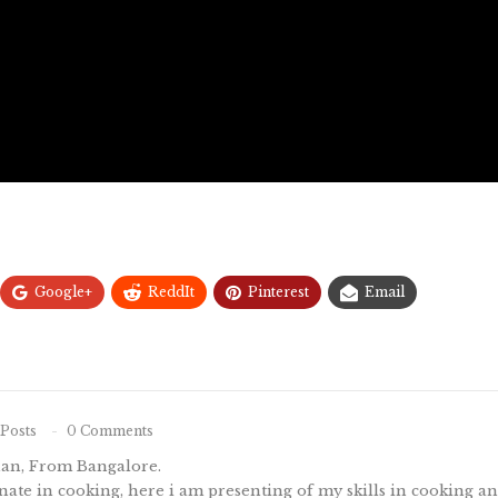
Google+
ReddIt
Pinterest
Email
Posts
0 Comments
nan, From Bangalore.
ate in cooking, here i am presenting of my skills in cooking 