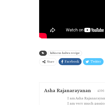
hibiscus halwa recipe
Facebook
Twitter
Share
Asha Rajanarayanan
4596 
I am Asha Rajanaraya
I am very much passion