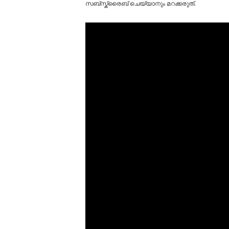
സബ്സ്ക്രൈബ് ചെയ്യാനും മറക്കരുത്.