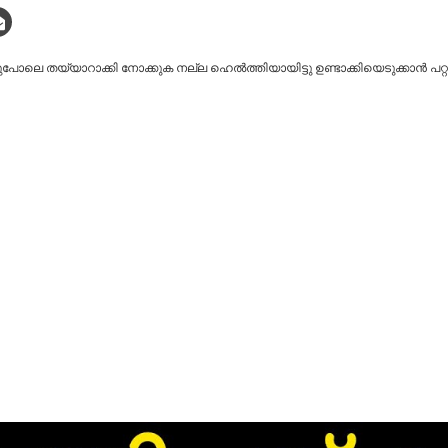
ോലെ തയ്യാറാക്കി നോക്കുക നല്ല ഹെൽത്തിയായിട്ടു ഉണ്ടാക്കിയെടുക്കാൻ പറ്റു