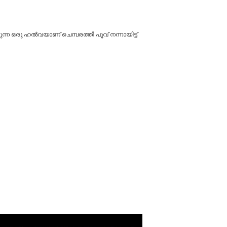
ന്ന ഒരു ഹൽവയാണ് ചെമ്പരത്തി പൂവ് നന്നായിട്ട്