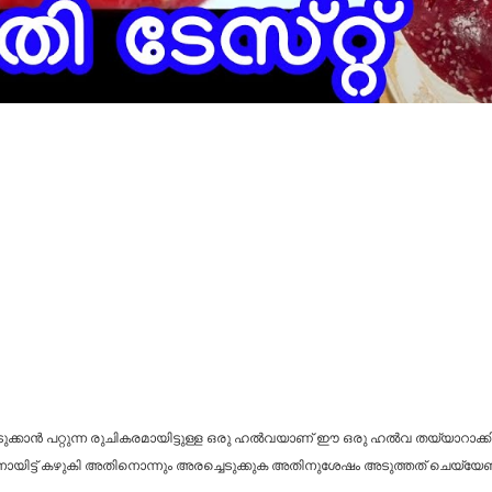
ക്കാൻ പറ്റുന്ന രുചികരമായിട്ടുള്ള ഒരു ഹൽവയാണ് ഈ ഒരു ഹൽവ തയ്യാറാക്കി എട
നന്നായിട്ട് കഴുകി അതിനൊന്നും അരച്ചെടുക്കുക അതിനുശേഷം അടുത്തത് ചെയ്യേണ്