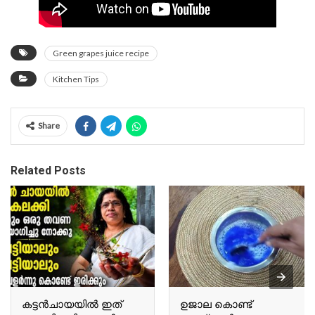
Green grapes juice recipe
Kitchen Tips
Share
Related Posts
കട്ടൻചായയിൽ ഇത്
ഉജാല കൊണ്ട്