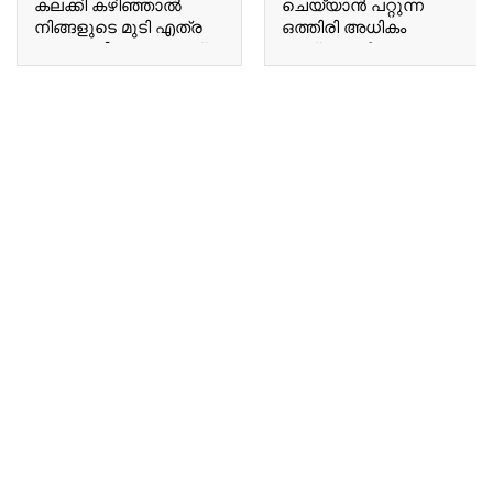
കലക്കി കഴിഞ്ഞാൽ
ചെയ്യാൻ പറ്റുന്ന
നിങ്ങളുടെ മുടി എത്ര
ഒത്തിരി അധികം
നരച്ച മുടിയും കറുത്ത്
കാര്യങ്ങൾ Many
കിട്ടും Once you mix this
things you can do with
into black tea, even the
Ujala.
most heavily grayed hair
will turn black.