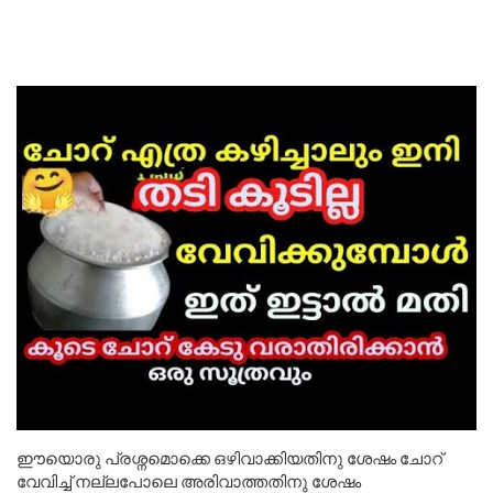
ഈയൊരു പ്രശ്നമൊക്കെ ഒഴിവാക്കിയതിനു ശേഷം ചോറ്
വേവിച്ച് നല്ലപോലെ അരിവാത്തതിനു ശേഷം