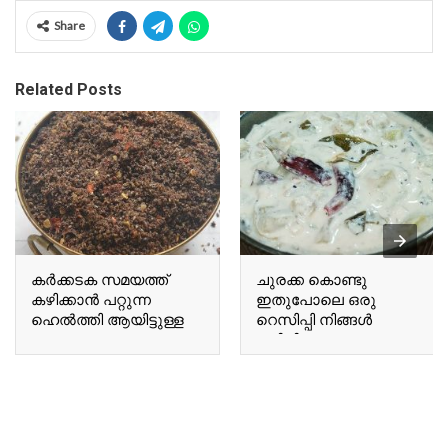
Share
Related Posts
കർക്കടക സമയത്ത്
ചുരക്ക കൊണ്ടു
കഴിക്കാൻ പറ്റുന്ന
ഇതുപോലെ ഒരു
ഹെൽത്തി ആയിട്ടുള്ള
റെസിപ്പി നിങ്ങൾ
ഒരു A healthy chutney
കഴിച്ചിട്ടുണ്ടോ Have you
suitable for
ever tried a recipe like
consumption during the
this using bottle gourd?
Karkadakam season.