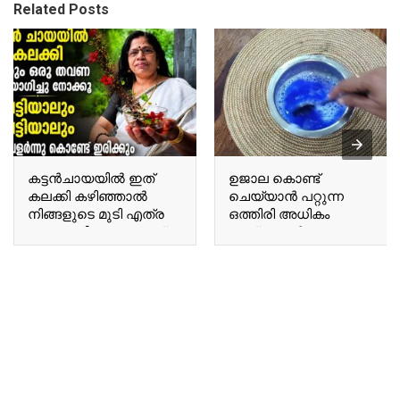
Related Posts
കട്ടൻചായയിൽ ഇത്
ഉജാല കൊണ്ട്
കലക്കി കഴിഞ്ഞാൽ
ചെയ്യാൻ പറ്റുന്ന
നിങ്ങളുടെ മുടി എത്ര
ഒത്തിരി അധികം
നരച്ച മുടിയും കറുത്ത്
കാര്യങ്ങൾ Many
കിട്ടും Once you mix this
things you can do with
into black tea, even the
Ujala.
most heavily grayed hair
will turn black.