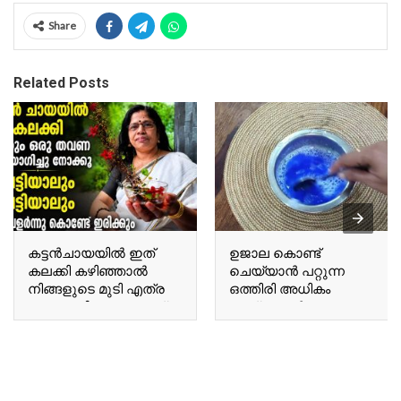
Share
Related Posts
കട്ടൻചായയിൽ ഇത്
ഉജാല കൊണ്ട്
കലക്കി കഴിഞ്ഞാൽ
ചെയ്യാൻ പറ്റുന്ന
നിങ്ങളുടെ മുടി എത്ര
ഒത്തിരി അധികം
നരച്ച മുടിയും കറുത്ത്
കാര്യങ്ങൾ Many
കിട്ടും Once you mix this
things you can do with
into black tea, even the
Ujala.
most heavily grayed hair
will turn black.