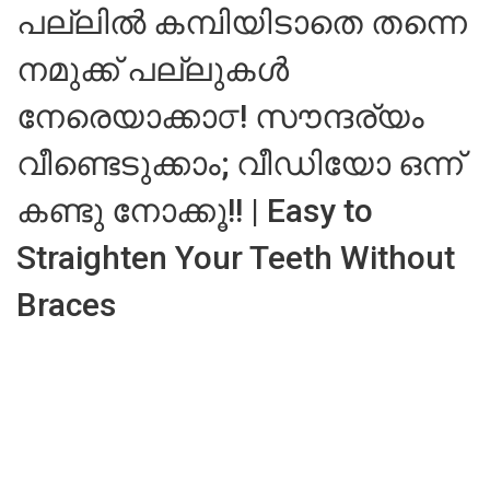
പല്ലിൽ കമ്പിയിടാതെ തന്നെ
നമുക്ക് പല്ലുകൾ
നേരെയാക്കാ൦! സൗന്ദര്യം
വീണ്ടെടുക്കാം; വീഡിയോ ഒന്ന്
കണ്ടു നോക്കൂ!! | Easy to
Straighten Your Teeth Without
Braces