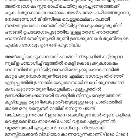
അതിനുശേഷം സ്റ്റൗ ഓഫ് ചെയ്തു കുറച്ചുനേരത്തേക്ക്
കുക്കർ തുറക്കാതെ വയ്ക്കാം. അൽപനേരം കഴിഞ്ഞ് തുറന്നു
നോക്കുമ്പോൾ ജീൻസിലെ വെള്ളമെല്ലാം പോയി
നല്ലതുപോലെ ഉണങ്ങി കിട്ടിയിട്ടുണ്ടാകും.മറ്റൊരു രീതി
ഹാങ്ങർ ഉപയോഗപ്പെടുത്തിയിട്ടുള്ളതാണ്. അതായത്
ഹാങറിൽ നേരിട്ട് തൂക്കി തുണി ഉണക്കുമ്പോൾ തുണിയുടെ
എല്ലാ ഭാഗവും ഉണങ്ങി കിട്ടാറില്ല.
അത് മാറ്റിയെടുക്കാനായി ഹാങ്ങറിന് മുകളിൽ കട്ടിയുള്ള
നൂല് ഉപയോഗിച്ച് വട്ടത്തിൽ കെട്ടി കൊടുക്കുക.ശേഷം
ഹാങ്ങറിൽ തുണിയിട്ട് ഉണക്കിയെടുക്കുകയാണെങ്കിൽ
കാറ്റടിക്കുമ്പോൾ തുണിയുടെ എല്ലാ ഭാഗവും തിരിഞ്ഞ്
എളുപ്പത്തിൽ ഉണക്കിയെടുക്കാനായി സാധിക്കുന്നതാണ്.
കനം കുറഞ്ഞ തുണികളെല്ലാം എളുപ്പത്തിൽ
ഉണക്കിയെടുക്കാനായി ബക്കറ്റിൽ നിന്നും വെള്ളത്തോട്
കൂടിയുള്ള തുണിയെടുത്ത് ഓട്ടയുള്ള ഒരു പാത്രത്തിൽ
താഴെ ഒരു സ്റ്റൈനർ മാതിരി സെറ്റ് ചെയ്ത്
വയ്ക്കാവുന്നതാണ്. ഇങ്ങനെ ചെയ്യുമ്പോൾ തുണികളിലെ
വെള്ളമെല്ലാം താഴേക്ക് പോയി വളരെ എളുപ്പത്തിൽ
വൃത്തിയാക്കി എടുക്കാൻ സാധിക്കും. വിശദമായി
മനസ്സിലാക്കാൻ വീഡിയോ കാണാവുന്നതാണ്. Video Credit