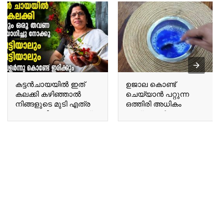
കട്ടൻചായയിൽ ഇത്
ഉജാല കൊണ്ട്
കലക്കി കഴിഞ്ഞാൽ
ചെയ്യാൻ പറ്റുന്ന
നിങ്ങളുടെ മുടി എത്ര
ഒത്തിരി അധികം
നരച്ച മുടിയും കറുത്ത്
കാര്യങ്ങൾ Many
കിട്ടും Once you mix this
things you can do with
into black tea, even the
Ujala.
most heavily grayed hair
will turn black.