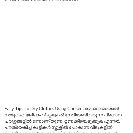
Easy Tips To Dry Clothes Using Cooker : മഴക്കാലമായാൽ
നമ്മുടെയെല്ലാം വീടുകളിൽ നേരിടേണ്ടി വരുന്ന പ്രധാന
പ്രശ്നങ്ങളിൽ ഒന്നാണ് തുണി ഉണക്കിയെടുക്കുക എന്നത്.
പ്രത്യേകിച്ച് കുട്ടികൾ സ്കൂളിൽ പോകുന്ന വീടുകളിൽ