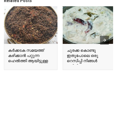
Related Posts
കർക്കടക സമയത്ത്
ചുരക്ക കൊണ്ടു
കഴിക്കാൻ പറ്റുന്ന
ഇതുപോലെ ഒരു
ഹെൽത്തി ആയിട്ടുള്ള
റെസിപ്പി നിങ്ങൾ
ഒരു A healthy chutney
കഴിച്ചിട്ടുണ്ടോ Have you
suitable for
ever tried a recipe like
consumption during the
this using bottle gourd?
Karkadakam season.