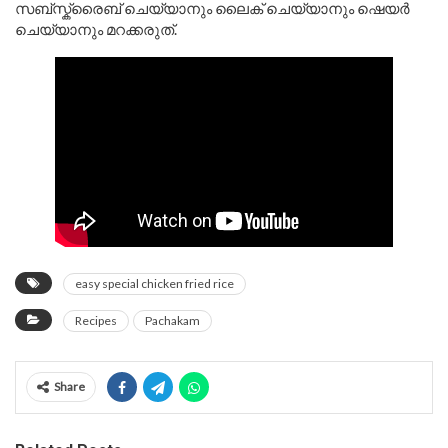
സബ്സ്ക്രൈബ് ചെയ്യാനും ലൈക് ചെയ്യാനും ഷെയർ
ചെയ്യാനും മറക്കരുത്.
easy special chicken fried rice
Recipes
Pachakam
Share