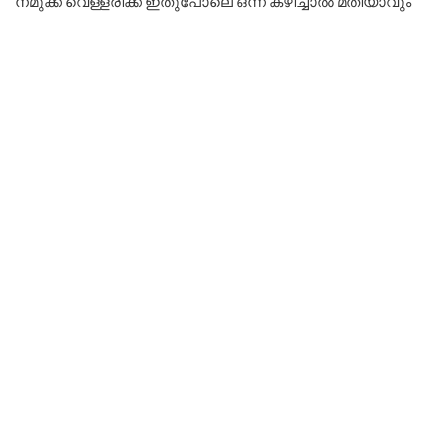
നമുക്ക് വെള്ളരിക്ക ഇതുപോലെ ഒന്ന് കഴിച്ചാൽ മതിയാവും