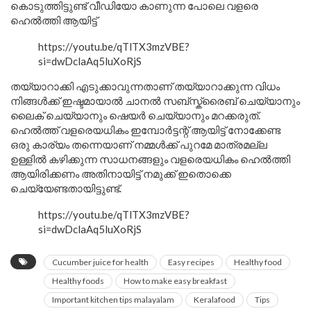
കൊടുത്തിട്ടുണ്ട് വീഡിയോ കാണുന്ന പോലെ വളരെ
ഹെൽത്തി ആയിട്ട്
https://youtu.be/qTlTX3mzVBE?
si=dwDclaAq5luXoRjS
തയ്യാറാക്കി എടുക്കാവുന്നതാണ് തയ്യാറാക്കുന്ന വിധം
നിങ്ങൾക്ക് ഇഷ്ടമായാൽ ചാനൽ സബ്സ്ക്രൈബ് ചെയ്യാനും
ലൈക് ചെയ്യാനും ഷെയർ ചെയ്യാനും മറക്കരുത്.
ഹെൽത്ത് വളരെയധികം ഇമ്പോർട്ടന്റ് ആയിട്ട് നോക്കേണ്ട
ഒരു കാര്യം തന്നെയാണ് നമ്മൾക്ക് പുറമേ മാത്രമല്ല
ഉള്ളിൽ കഴിക്കുന്ന സാധനങ്ങളും വളരെയധികം ഹെൽത്തി
ആയിരിക്കണം അതിനായിട്ട് നമുക്ക് ഇതൊക്കെ
ചെയ്യേണ്ടതായിട്ടുണ്ട്.
https://youtu.be/qTlTX3mzVBE?
si=dwDclaAq5luXoRjS
Cucumber juice for health
Easy recipes
Healthy food
Healthy foods
How to make easy breakfast
Important kitchen tips malayalam
Keralafood
Tips