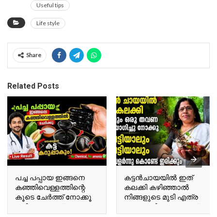
Useful tips
Life style
Share
Related Posts
പച്ച പപ്പായ ഇങ്ങനെ
കട്ടൻചായയിൽ ഇത്
കഞ്ഞിവെള്ളത്തിന്റെ
കലക്കി കഴിഞ്ഞാൽ
കൂടെ ചേർത്ത് നോക്കൂ
നിങ്ങളുടെ മുടി എത്ര
മുടി കട്ട കറുപ്പ് ആകും
നരച്ച മുടിയും കറുത്ത്
Try mixing raw papaya
കിട്ടും Once you mix this