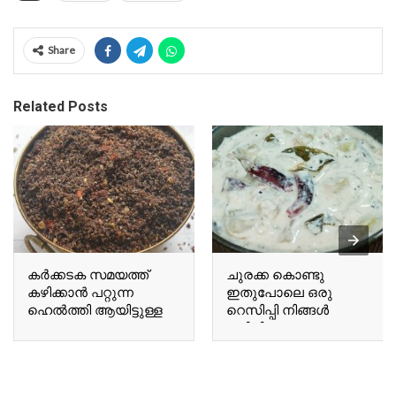
Share
Related Posts
കർക്കടക സമയത്ത്
ചുരക്ക കൊണ്ടു
കഴിക്കാൻ പറ്റുന്ന
ഇതുപോലെ ഒരു
ഹെൽത്തി ആയിട്ടുള്ള
റെസിപ്പി നിങ്ങൾ
ഒരു A healthy chutney
കഴിച്ചിട്ടുണ്ടോ Have you
suitable for
ever tried a recipe like
consumption during the
this using bottle gourd?
Karkadakam season.