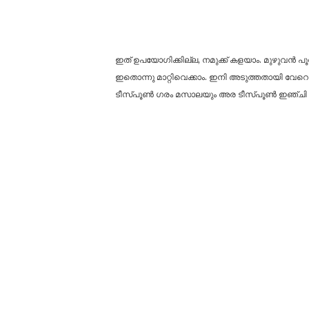
ഇത് ഉപയോഗിക്കില്ല, നമുക്ക് കളയാം. മുഴുവൻ പൂവിൽ ന
ഇതൊന്നു മാറ്റിവെക്കാം. ഇനി അടുത്തതായി വേറൊ
ടീസ്പൂൺ ഗരം മസാലയും അര ടീസ്പൂൺ ഇഞ്ചി വെളുത്ത