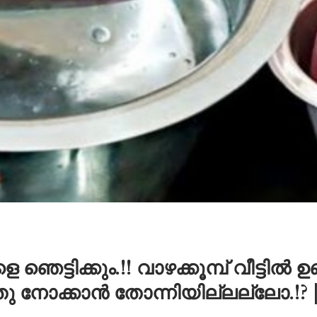
െ ഞെട്ടിക്കും.!! വാഴക്കൂമ്പ് വീട്ടിൽ 
ു നോക്കാൻ തോന്നിയില്ലല്ലോ.!?