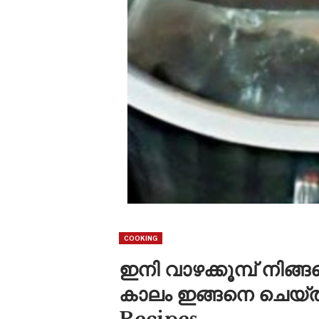
COOKING
ഇനി വാഴക്കൂമ്പ് നിങ്ങള
കാലം ഇങ്ങനെ ചെയ്ത