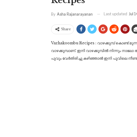
Recipes
Last updated
Jul 
By
Asha Rajanarayanan
Share
Vazhakoombu Recipes : വാഴക്കൂമ്പ് കൊണ്ട് മൂന്
വാഴക്കൂമ്പാണ്. ഇനി വാഴക്കൂമ്പിൽ നിന്നും നാല
പൂവും വേർതിരിച്ചു കഴിഞ്ഞാൽ ഇനി പൂവിലെ നീണ്ടു ന