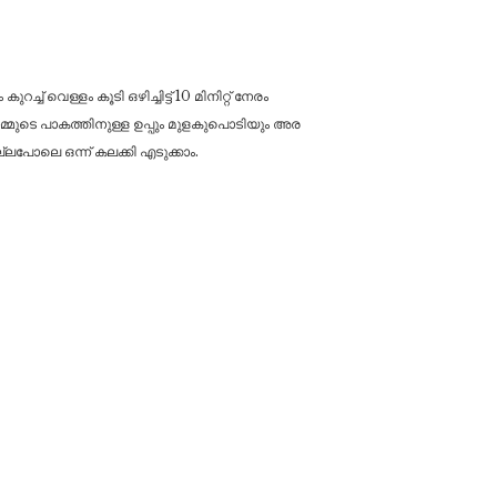
് വെള്ളം കൂടി ഒഴിച്ചിട്ട് 10 മിനിറ്റ് നേരം
മ്മുടെ പാകത്തിനുള്ള ഉപ്പും മുളകുപൊടിയും അര
്ലപോലെ ഒന്ന് കലക്കി എടുക്കാം.