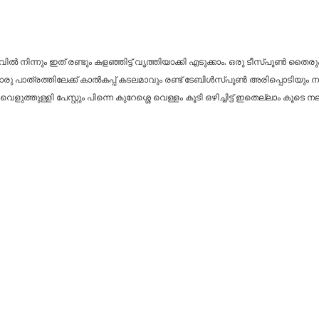
ിന്നും ഇത് രണ്ടും കളഞ്ഞിട്ട് വൃത്തിയാക്കി എടുക്കാം. ഒരു ടീസ്പൂൺ തൈരും കുറച്ച
രു പാത്രത്തിലേക്ക് കാൽകപ്പ് കടലമാവും രണ്ട് ടേബിൾസ്പൂൺ അരിപ്പൊടിയും ന
ുള്ളി പേസ്റ്റും പിന്നെ കുറേശ്ശെ വെള്ളം കൂടി ഒഴിച്ചിട്ട് ഇതെല്ലാം കൂടെ നല