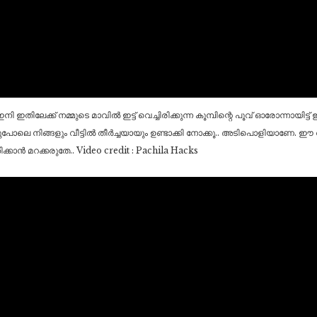
 ഇതിലേക്ക് നമ്മുടെ മാവിൽ ഇട്ട് വെച്ചിരിക്കുന്ന കൂമ്പിന്റെ പൂവ് ഓരോന്നായിട്ട് ഇ
ലെ നിങ്ങളും വീട്ടിൽ തീർച്ചയായും ഉണ്ടാക്കി നോക്കൂ.. അടിപൊളിയാണേ. ഈ
്കാൻ മറക്കരുതേ.. Video credit : Pachila Hacks