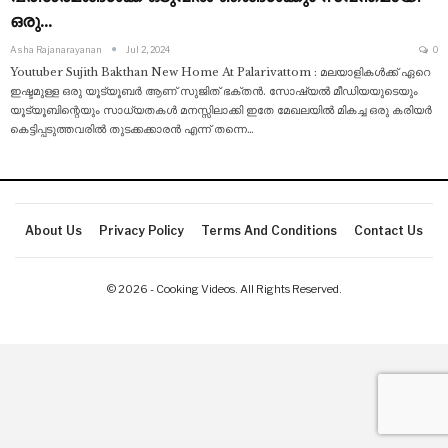
ഒരു…
Asha Rajanarayanan
Jul 2, 2024
0
Youtuber Sujith Bakthan New Home At Palarivattom : മലയാളികൾക്ക് ഏറെ
ഇഷ്ടമുള്ള ഒരു യൂട്യൂബർ ആണ് സുജിത് ഭക്തൻ. സോഷ്യൽ മീഡിയയുടെയും
യൂട്യൂബിന്റെയും സാധ്യതകൾ മനസ്സിലാക്കി ഇതേ മേഖലയിൽ മികച്ച ഒരു കരിയർ
കെട്ടിപ്പടുത്തവരിൽ തുടക്കക്കാരൻ എന്ന് തന്നെ
…
About Us
Privacy Policy
Terms And Conditions
Contact Us
© 2026 - Cooking Videos. All Rights Reserved.