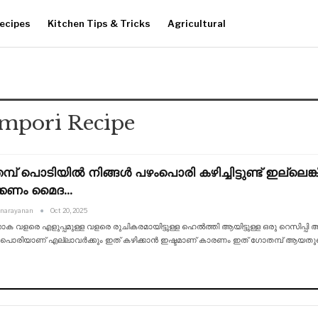
ecipes
Kitchen Tips & Tricks
Agricultural
mpori Recipe
പ് പൊടിയിൽ നിങ്ങൾ പഴംപൊരി കഴിച്ചിട്ടുണ്ട് ഇല്ലെങ്കി
്കണം മൈദ…
anarayanan
Oct 20, 2025
ക വളരെ എളുപ്പമുള്ള വളരെ രുചികരമായിട്ടുള്ള ഹെൽത്തി ആയിട്ടുള്ള ഒരു റെസിപ്പി ആണ്
ംപൊരിയാണ് എല്ലാവർക്കും ഇത് കഴിക്കാൻ ഇഷ്ടമാണ് കാരണം ഇത് ഗോതമ്പ് ആയതുക