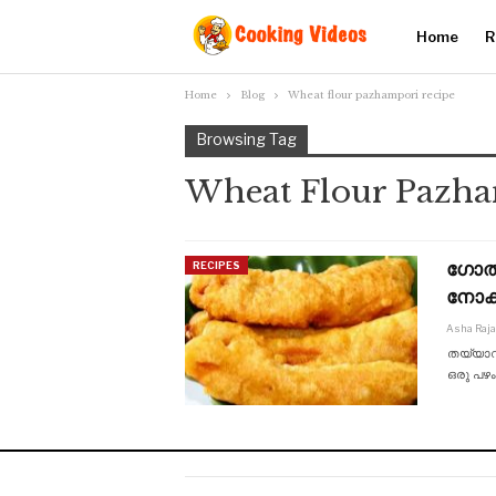
Home
R
Home
Blog
Wheat flour pazhampori recipe
Browsing Tag
Wheat Flour Pazha
ഗോതമ്
RECIPES
നോക
Asha Raj
തയ്യാറാ
ഒരു പഴ