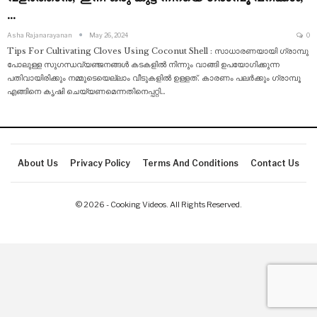
…
Asha Rajanarayanan
May 26, 2024
0
Tips For Cultivating Cloves Using Coconut Shell : സാധാരണയായി ഗ്രാമ്പു
പോലുള്ള സുഗന്ധവ്യഞ്ജനങ്ങൾ കടകളിൽ നിന്നും വാങ്ങി ഉപയോഗിക്കുന്ന
പതിവായിരിക്കും നമ്മുടെയെല്ലാം വീടുകളിൽ ഉള്ളത്. കാരണം പലർക്കും ഗ്രാമ്പൂ
എങ്ങിനെ കൃഷി ചെയ്യണമെന്നതിനെപ്പറ്റി
…
About Us
Privacy Policy
Terms And Conditions
Contact Us
© 2026 - Cooking Videos. All Rights Reserved.