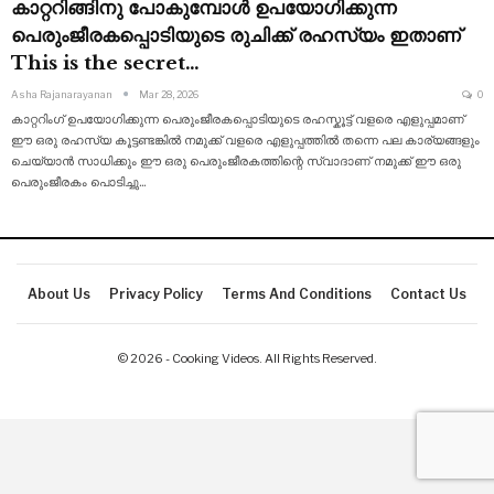
കാറ്ററിങ്ങിനു പോകുമ്പോൾ ഉപയോഗിക്കുന്ന
പെരുംജീരകപ്പൊടിയുടെ രുചിക്ക് രഹസ്യം ഇതാണ്
This is the secret…
Asha Rajanarayanan
Mar 28, 2026
0
കാറ്ററിംഗ് ഉപയോഗിക്കുന്ന പെരുംജീരകപ്പൊടിയുടെ രഹസ്കൂട്ട് വളരെ എളുപ്പമാണ്
ഈ ഒരു രഹസ്യ കൂട്ടണ്ടങ്കിൽ നമുക്ക് വളരെ എളുപ്പത്തിൽ തന്നെ പല കാര്യങ്ങളും
ചെയ്യാൻ സാധിക്കും ഈ ഒരു
പെരുംജീരകത്തിന്റെ സ്വാദാണ് നമുക്ക് ഈ ഒരു
പെരുംജീരകം പൊടിച്ചു
…
About Us
Privacy Policy
Terms And Conditions
Contact Us
© 2026 - Cooking Videos. All Rights Reserved.