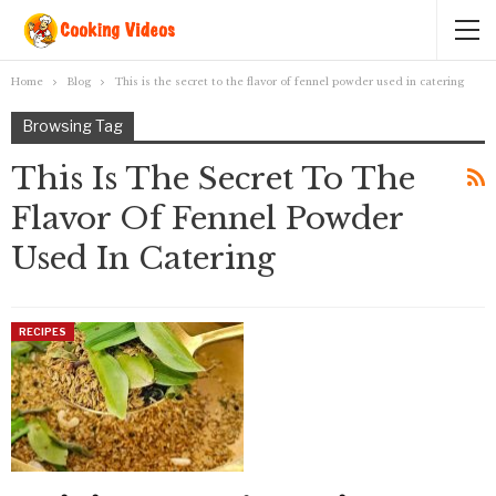
Home
Blog
This is the secret to the flavor of fennel powder used in catering
Browsing Tag
This Is The Secret To The
Flavor Of Fennel Powder
Used In Catering
RECIPES