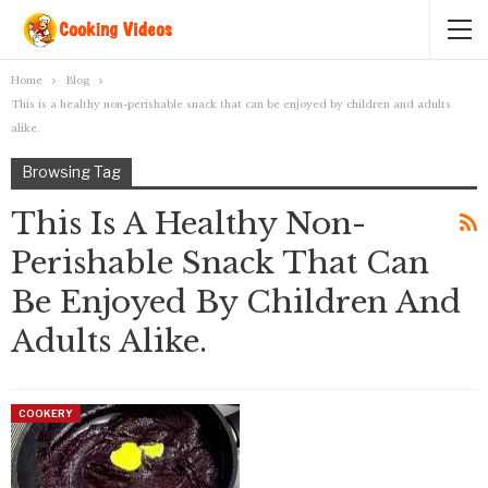
Home
Blog
This is a healthy non-perishable snack that can be enjoyed by children and adults
alike.
Browsing Tag
This Is A Healthy Non-
Perishable Snack That Can
Be Enjoyed By Children And
Adults Alike.
COOKERY